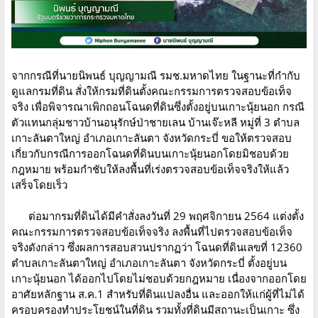
จากกรณีที่นายนิพนธ์ บุญญามณี รมช.มหาดไทย ในฐานะที่กำกับ
ดูแลกรมที่ดิน สั่งให้กรมที่ดินตั้งคณะกรรมการตรวจสอบข้อเท็จ
จริง เพื่อพิจารณาเพิกถอนโฉนดที่ดินซึ่งตั้งอยู่บนเกาะนุ้ยนอก กรณี
ตัวแทนกลุ่มชาวบ้านอนุรักษ์ป่าชายเลน บ้านเจ๊ะหลี หมู่ที่ 3 ตำบล
เกาะลันตาใหญ่ อำเภอเกาะลันตา จังหวัดกระบี่ ขอให้ตรวจสอบ
เกี่ยวกับกรณีการออกโฉนดที่ดินบนเกาะนุ้ยนอกโดยมิชอบด้วย
กฎหมาย พร้อมกำชับให้ลงพื้นที่เร่งตรวจสอบข้อเท็จจริงให้แล้ว
เสร็จโดยเร็ว
ต่อมากรมที่ดินได้มีคำสั่งลงวันที่ 29 พฤศจิกายน 2564 แต่งตั้ง
คณะกรรมการตรวจสอบข้อเท็จจริง ลงพื้นที่ไปตรวจสอบข้อเท็จ
จริงดังกล่าว ซึ่งผลการสอบสวนปรากฏว่า โฉนดที่ดินเลขที่ 12360
ตำบลเกาะลันตาใหญ่ อำเภอเกาะลันตา จังหวัดกระบี่ ตั้งอยู่บน
เกาะนุ้ยนอก ได้ออกไปโดยไม่ชอบด้วยกฎหมาย เนื่องจากออกโดย
อาศัยหลักฐาน ส.ค.1 สำหรับที่ดินแปลงอื่น และออกให้แก่ผู้ที่ไม่ได้
ครอบครองทำประโยชน์ในที่ดิน รวมทั้งที่ดินมีสถานะเป็นเกาะ ซึ่ง