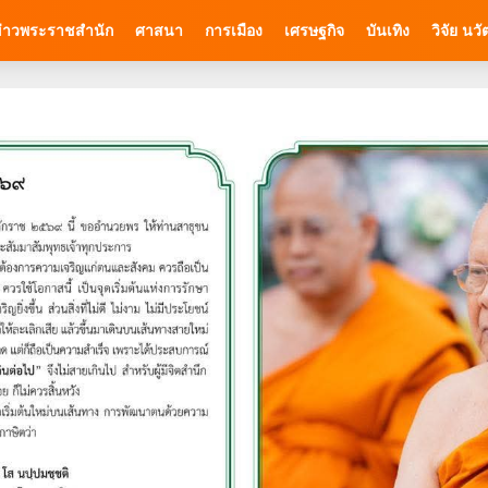
่าวพระราชสำนัก
ศาสนา
การเมือง
เศรษฐกิจ
บันเทิง
วิจัย นว