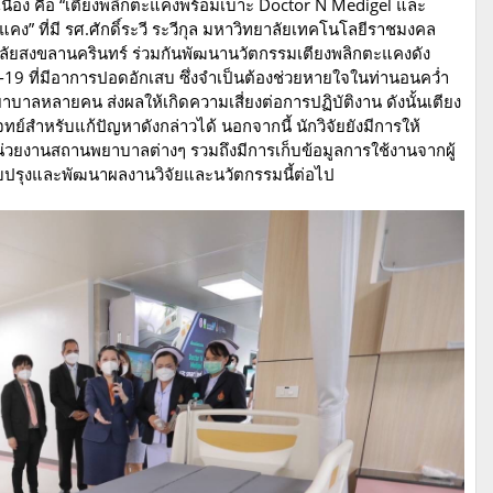
อเนื่อง คือ “เตียงพลิกตะแคงพร้อมเบาะ Doctor N Medigel และ
ง” ที่มี รศ.ศักดิ์ระวี ระวีกุล มหาวิทยาลัยเทคโนโลยีราชมงคล
าลัยสงขลานครินทร์ ร่วมกันพัฒนานวัตกรรมเตียงพลิกตะแคงดัง
ิด-19 ที่มีอาการปอดอักเสบ ซึ่งจำเป็นต้องช่วยหายใจในท่านอนคว่ำ
พยาบาลหลายคน ส่งผลให้เกิดความเสี่ยงต่อการปฏิบัติงาน ดังนั้นเตียง
์สำหรับแก้ปัญหาดังกล่าวได้ นอกจากนี้ นักวิจัยยังมีการให้
่วยงานสถานพยาบาลต่างๆ รวมถึงมีการเก็บข้อมูลการใช้งานจากผู้
รับปรุงและพัฒนาผลงานวิจัยและนวัตกรรมนี้ต่อไป