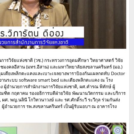
งานการวิจัยแห่งชาติ (วช.) กระทรวงการอุดมศึกษา วิทยาศาสตร์ วิจัย
ชมงคลอีสาน (มทร.อีสาน) และมหาวิทยาลัยสงขลานครินทร์ (มอ.)
ุมเตียงพลิกตะแคงและเบาะเจลยางพาราป้องกันแผลกดทับ Doctor
้งานระบบ software smart bed และเตียงพลิกตะแคง ณ โรง
 ผู้อำนวยการสำนักงานการวิจัยแห่งชาติ, ผศ.คำรณ พิทักษ์ ผู้
ณฑิต กฤตาคม รองอธิการบดีฝ่ายวิจัย พัฒนานวัตกรรม และบริการ
. พญ.นลินี โกวิทวนาวงษ์ และ รศ.ศักดิ์ระวี ระวีกุล ร่วมกันส่ง
ย ผู้อำนวยการ รพ.สงขลานครินทร์ เป็นผู้รับมอบฯ ณ อาคารโรง