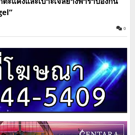
ิกตะแคงและเบาะเจลยางพาราป้องกัน
gel”
0