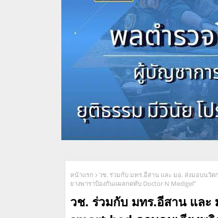
หน้าแรก
วช. ร่วมกับ มทร.อีสาน และ มอ. ส่งมอบนว
ยางพาราป้องกันแผลกดทับ Doctor N Medigel”
วช. ร่วมกับ มทร.อีสาน และ