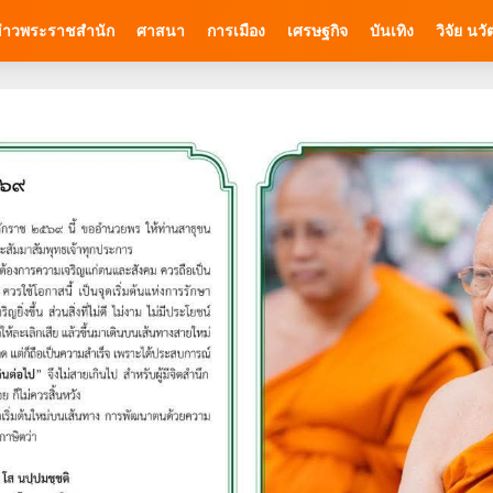
่าวพระราชสำนัก
ศาสนา
การเมือง
เศรษฐกิจ
บันเทิง
วิจัย นว