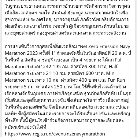
ในฐานะประธานคณะกรรมการอำนวยการจัดกิจกรรม วิ่งการกุศล
เพื่อสิ่งแวดล้อมฯ, พลโท สัมพันธ์ ยังพะกูล นายกสมาคมนักวิ่งเพื่อ
สุขภาพแห่งประเทศไทย, นายจาตุรนต์ ภักดีวานิช อธิบดีกรมการ
ท่องเที่ยว และนายไพรัช เพชรล้ำ ผู้เชี่ยวชาญเฉพาะด้านนโยบาย
และยุทธศาสตร์ กองยุทธศาสตร์และแผนงาน กระทรวงพลังงาน
การแข่งขันวิ่งการกุศลเพื่อสิ่งแวดล้อม “Net Zero Emission Navy
Marathon 2023 ครั้งที่ 1” กำหนดจัดขึ้นในวันอาทิตย์ที่ 20 ส.ค. นี้
ในพื้นที่ อ.สัตหีบ จ.ชลบุรี แบ่งออกเป็น 4 ระยะทาง ได้แก่ Full
Marathon ระยะทาง 42.195 กม. ค่าสมัคร 800 บาท, Half
Marathon ระยะทาง 21.10 กม. ค่าสมัคร 600 บาท, Mini
Marathon ระยะทาง 10 กม. ค่าสมัคร 400 บาท และ Fun Run
ระยะทาง 5 กม. ค่าสมัคร 250 บาท โดยใช้พื้นที่บริเวณด้านข้าง
เรือหลวงจักรีนฤเบศร การท่าเรือจุกเสม็ด ฐานทัพเรือสัตหีบ เป็นจุด
เริ่มต้นและจุดสิ้นสุดการแข่งขัน ซึ่งเส้นทางในการวิ่ง เนื่องจากอยู่
ในพื้นที่ของกองทัพเรือ จึงเป็นสถานที่ปลอดภัย สวยงามและปลอด
มลพิษ ซึ่งผู้สมัครในแต่ละรายการจะได้รับเสื้อแข่งขัน และเหรียญ
ที่ระลึก ทั้งนี้ ผู้สนใจเข้าร่วมกิจกรรมสามารถดูรายละเอียดและ
สมัครเข้าแข่งขันได้ที่
https://www.regis.run/event/nzenavymarathon