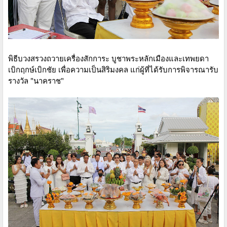
พิธีบวงสรวงถวายเครื่องสักการะ บูชาพระหลักเมืองและเทพยดา
เบิกฤกษ์​เบิกชัย เพื่อความเป็นสิริมงคล แก่ผู้ที่ได้รับการพิจารณารับ
รางวัล​ "นาคราช"