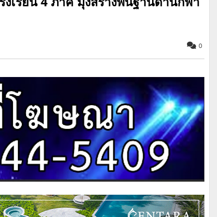
รงเรียน 4 ภาค มุ่งสร้างพื้นฐานด้านกีฬา
0