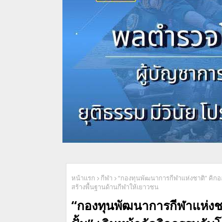
หน้าแรก
กีฬา
“กองทุนพัฒนาการกีฬาแห่งชาติ” คิกออฟ
สร้างพื้นฐานด้านกีฬาให้เยาวชน
“กองทุนพัฒนาการกีฬาแห่งชา