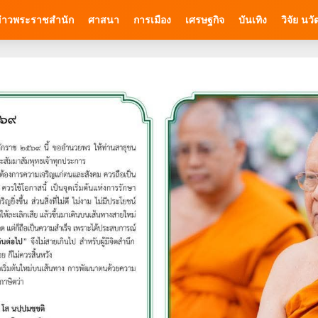
่าวพระราชสำนัก
ศาสนา
การเมือง
เศรษฐกิจ
บันเทิง
วิจัย นว