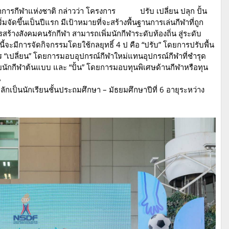
าการกีฬาแห่งชาติ กล่าวว่า โครงการ ปรับ เปลี่ยน ปลุก ปั้น
มจัดขึ้นเป็นปีแรก มีเป้าหมายที่จะสร้างพื้นฐานการเล่นกีฬาที่ถูก
ร้างสังคมคนรักกีฬา สามารถเพิ่มนักกีฬาระดับท้องถิ่น สู่ระดับ
ี้จะมีการจัดกิจกรรมโดยใช้กลยุทธิ์ 4 ป คือ “ปรับ” โดยการปรับพื้น
“เปลี่ยน” โดยการมอบอุปกรณ์กีฬาใหม่แทนอุปกรณ์กีฬาที่ชำรุด
นักกีฬาต้นแบบ และ “ปั้น” โดยการมอบทุนพิเศษด้านกีฬาหรือทุน
น
หลักเป็นนักเรียนชั้นประถมศึกษา – มัธยมศึกษาปีที่ 6 อายุระหว่าง