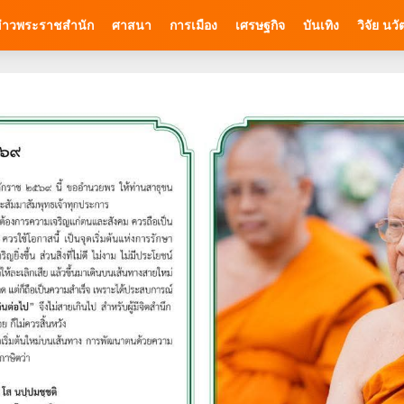
่าวพระราชสำนัก
ศาสนา
การเมือง
เศรษฐกิจ
บันเทิง
วิจัย นว