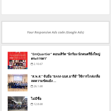
Your Responsive Ads code (Google Ads)
"EmQuartier" คอนเสิร์ต “นักร้อง นักดนตรียิ่งใหญ่
ตระการตา”
2.10.67
“ส.พ.ส.” จับมือ “BAM-บบส.อารีย์” ใช้การไกล่เกลี่ย
ลดความขัดแย้ง ...
26.1.68
ไม่มีชื่อ
12.8.68