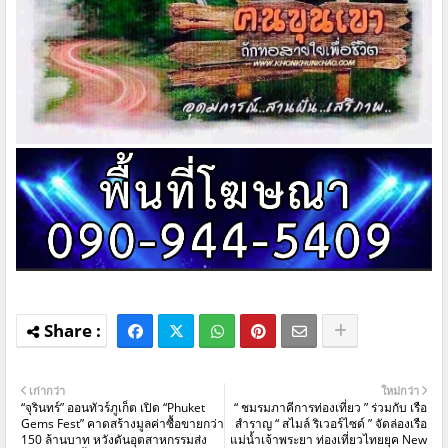
เก่ากว่า
ใหม่กว่า
“จุรินทร์” ออนทัวร์ภูเก็ต เปิด “Phuket
“ ชมรมภาคีการท่องเที่ยว ” ร่วมกับ เรือ
Gems Fest” คาดสร้างมูลค่าซื้อขายกว่า
สำราญ “ สไมล์ ริเวอร์ไซด์ ” จัดล่องเรือ
150 ล้านบาท หวังดันอุตสาหกรรมส่ง
แม่น้ำเจ้าพระยา ท่องเที่ยวไทยยุค New