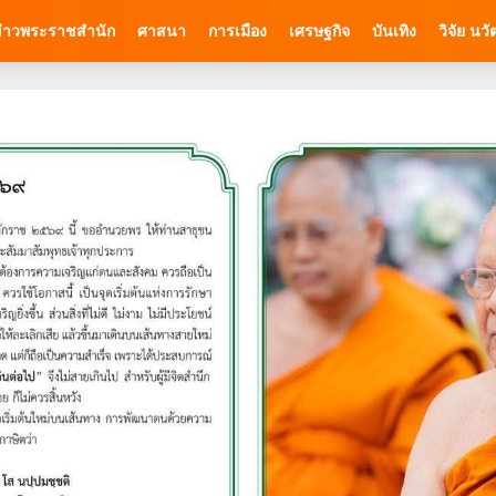
่าวพระราชสำนัก
ศาสนา
การเมือง
เศรษฐกิจ
บันเทิง
วิจัย นว