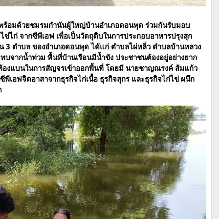
ร้อมด้วยชมรมกำนันผู้ใหญ่บ้านอำเภอดอนพุด ร่วมกันรับมอบ
ะไข่ไก่ จากซีพีเอฟ เพื่อเป็นวัตถุดิบในการประกอบอาหารปรุงสุก
 3 ตำบล ของอำเภอดอนพุด ได้แก่ ตำบลไผ่หลิ่ว ตำบลบ้านหลวง
จากน้ำท่วม พื้นที่บ้านเรือนมีน้ำขัง ประชาชนต้องอยู่อย่างยาก
ท้องแบนในการสัญจรเข้าออกพื้นที่ โดยมี นายชาญณรงค์ ส้มแก้ว
ีเอฟจิตอาสาจากธุรกิจไก่เนื้อ ธุรกิจสุกร และธุรกิจไก่ไข่ ผนึก
ุด