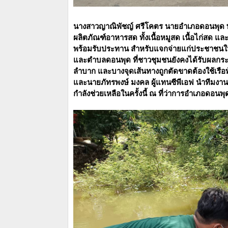
นางสาวญาณิพัชญ์ ศรีโคตร นายอำเภอดอนพุด พ
ผลิตภัณฑ์อาหารสด ทั้งเนื้อหมูสด เนื้อไก่สด แล
พร้อมรับประทาน สำหรับแจกจ่ายแก่ประชาชนใน
และตำบลดอนพุด ที่ชาวชุมชนยังคงได้รับผลกระทบ
ลำบาก และบางจุดเส้นทางถูกตัดขาดต้องใช้เรือ
และนายภัทรพงษ์ มงคล ผู้แทนซีพีเอฟ นำทีมงานซีพ
กำลังช่วยเหลือในครั้งนี้ ณ ที่ว่าการอำเภอดอนพ