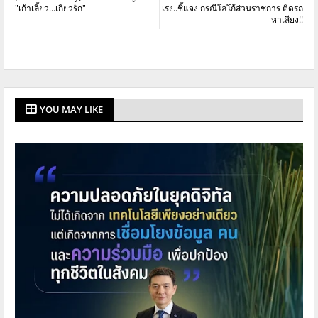
"เก้าเลี้ยว...เกี่ยวรัก"
เร่ง..ชี้แจง กรณีโลโก้ส่วนราชการ ติดรถ
หาเสียง!!
YOU MAY LIKE