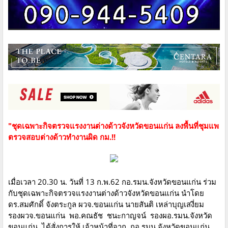
"ชุดเฉพาะกิจตรวจแรงงานต่างด้าวจังหวัดขอนแก่น ลงพื้นที่ชุมแพ
ตรวจสอบต่างด้าวทำงานผิด กม.!!
เมื่อเวลา 20.30 น. วันที่ 13 ก.พ.62 กอ.รมน.จังหวัดขอนแก่น​ ร่วม
กับชุดเฉพาะกิจตรวจแรงงานต่างด้าว​จังห​วัดขอนแก่น​ นำโดย
ดร.สมศักดิ์​ จังตระกูล​ ผวจ.ขอนแก่น นายสันติ​ เหล่าบุญ​เสงี่ยม​
รองผวจ.ขอนแก่น พอ.คณธัช​ ชนะกาญจน์​ รอง​ผอ.รมน.จังหวัด​
ขอนแก่น​ ได้สั่งการให้ เจ้าหน้าที่จาก กอ.รมน.จังหวัด​ขอนแก่น​