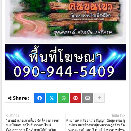
เก่ากว่า
ใหม่กว่า
"นายอำเภอเก้าเลี้ยว จัดโครงการจด
ทีมงานหาเสียง นายสัญญา นิลสุพรรณ ผู้
ทะเบียนสมรสในวันวาเลนไทน์
สมัคร สมาชิกสภาผู้แทนราษฎรจังหวัด
(Valentine's Day)ภายใต้คำขวัญ
นครสวรรค์ เขต 3 เบอร์ 1 พรรค พปชร.