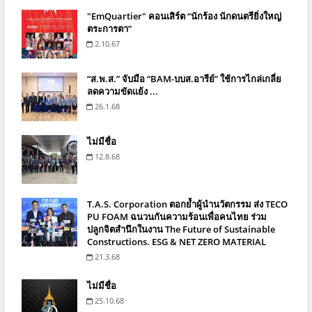
"EmQuartier" คอนเสิร์ต “นักร้อง นักดนตรียิ่งใหญ่
ตระการตา”
2.10.67
“ส.พ.ส.” จับมือ “BAM-บบส.อารีย์” ใช้การไกล่เกลี่ย
ลดความขัดแย้ง ...
26.1.68
ไม่มีชื่อ
12.8.68
T.A.S. Corporation ตอกย้ำผู้นำนวัตกรรม ส่ง TECO
PU FOAM ฉนวนกันความร้อนเพื่อคนไทย ร่วม
ปลูกจิตสำนึกในงาน The Future of Sustainable
Constructions. ESG & NET ZERO MATERIAL
21.3.68
ไม่มีชื่อ
25.10.68