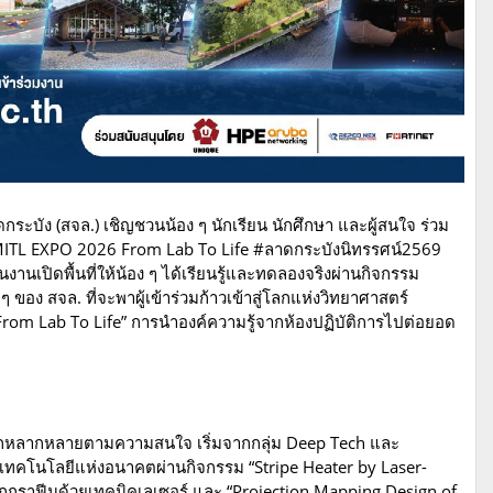
บัง (สจล.) เชิญชวนน้อง ๆ นักเรียน นักศึกษา และผู้สนใจ ร่วม
KMITL EXPO 2026 From Lab To Life #ลาดกระบังนิทรรศน์2569
งานเปิดพื้นที่ให้น้อง ๆ ได้เรียนรู้และทดลองจริงผ่านกิจกรรม
ง สจล. ที่จะพาผู้เข้าร่วมก้าวเข้าสู่โลกแห่งวิทยาศาสตร์
rom Lab To Life” การนำองค์ความรู้จากห้องปฏิบัติการไปต่อยอด
อกหลากหลายตามความสนใจ เริ่มจากกลุ่ม Deep Tech และ
นรู้เทคโนโลยีแห่งอนาคตผ่านกิจกรรม “Stripe Heater by Laser-
กราฟีนด้วยเทคนิคเลเซอร์ และ “Projection Mapping Design of