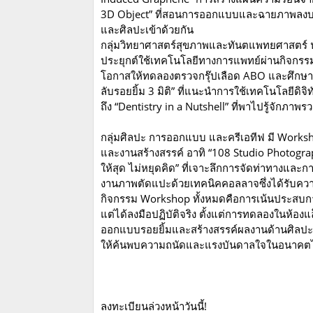
3D Object” ที่สอนการออกแบบและฉายภาพลงบนวัตถ
และศิลปะเข้าด้วยกัน
กลุ่มวิทยาศาสตร์สุขภาพและทันตแพทยศาสตร์ น้
ประยุกต์ใช้เทคโนโลยีทางการแพทย์ผ่านกิจกรรม
โอกาสให้ทดลองตรวจกรุ๊ปเลือด ABO และศึกษาตั
ลับรอยยิ้ม 3 มิติ” ที่แนะนำการใช้เทคโนโลย
ถึง “Dentistry in a Nutshell” ที่พาไปรู้จักภา
กลุ่มศิลปะ การออกแบบ และครีเอทีฟ มี Workshop 
และงานสร้างสรรค์ อาทิ “108 Studio Photogr
ให้สุด ไม่หยุดคิด” ที่เจาะลึกการจัดท่าทางและกา
งานภาพตัดแปะด้วยเทคนิคคอลลาจซึ่งได้รับค
กิจกรรม Workshop ทั้งหมดคือการเน้นประสบการณ์
แต่ได้ลงมือปฏิบัติจริง ตั้งแต่การทดลองในห้
ออกแบบรอยยิ้มและสร้างสรรค์ผลงานด้านศิลปะและ
ให้ค้นพบความถนัดและแรงบันดาลใจในอนาคตได
ลงทะเบียนล่วงหน้าวันนี้!