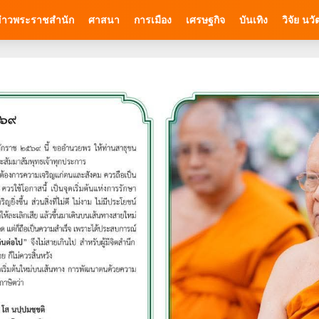
่าวพระราชสำนัก
ศาสนา
การเมือง
เศรษฐกิจ
บันเทิง
วิจัย นว