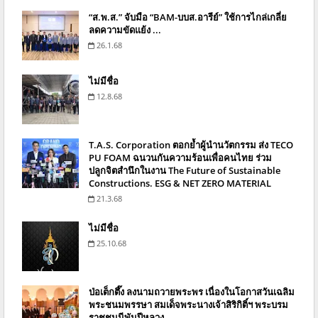
“ส.พ.ส.” จับมือ “BAM-บบส.อารีย์” ใช้การไกล่เกลี่ย
ลดความขัดแย้ง ...
26.1.68
ไม่มีชื่อ
12.8.68
T.A.S. Corporation ตอกย้ำผู้นำนวัตกรรม ส่ง TECO
PU FOAM ฉนวนกันความร้อนเพื่อคนไทย ร่วม
ปลูกจิตสำนึกในงาน The Future of Sustainable
Constructions. ESG & NET ZERO MATERIAL
21.3.68
ไม่มีชื่อ
25.10.68
ป่อเต็กตึ๊ง ลงนามถวายพระพร เนื่องในโอกาสวันเฉลิม
พระชนมพรรษา สมเด็จพระนางเจ้าสิริกิติ์ฯ พระบรม
ราชชนนีพันปีหลวง