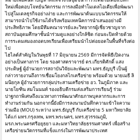
ใหม่เพื่อตอบโจทย์นวัตกรรม การลงมือทำโมเดลไอเดียเพื่อพัฒนา
ไปสู่โมเดลธุรกิจอย่างง่าย และการพัฒนาต้นแบบนวัตกรรมให้
สามารถนำไปใช้งานได้จริงพร้อมเทคนิคการนำเสนออย่างมี
ประสิทธิภาพ โดยมีทีมคณาจารย์และวิทยากรผู้เชี่ยวชาญจาก
สถาบันอุดมศึกษาชั้นนำร่วมดูแลอย่างใกล้ชิด ก่อนจะปิดท้ายด้วย
การระดมสมองถอดบทเรียนเพื่อเตรียมนำไปต่อยอดในพื้นที่จริงต่อ
ไป
ไฮไลต์สำคัญในวันพุธที่ 17 มิถุนายน 2569 มีการจัดพิธีเปิดงาน
อย่างเป็นทางการ โดย รองศาสตราจารย์ ดร.เกียรติศักดิ์ แสง
ประดิษฐ์ ผู้อำนวยการสถาบันวิจัยและพัฒนา มทร.ธัญบุรี เป็นผู้
กล่าวรายงานถึงการเชื่อมโยงกลไกเครือข่าย พร้อมด้วย นายเมธี ลิ
มนิยกุล ผู้อำนวยการกลุ่มประสานเครือข่าย อว. ในภูมิภาค และ
นายโยฑิน สมโนนนท์ รองอธิบดีกรมส่งเสริมการเรียนรู้ ร่วม
ปาฐกถาพิเศษถึงแนวทางการพัฒนาศักยภาพบุคลากรและการ
ทำงานร่วมกัน นอกจากนี้ยังมีการลงนามบันทึกความเข้าใจความ
ร่วมมือ (MOU) ระหว่าง มทร.ธัญบุรี กับเครือข่าย 5 มหาวิทยาลัย
ได้แก่ มทร.กรุงเทพ, มทร.พระนคร, มทร.สุวรรณภูมิ,
มรภ.พระนครศรีอยุธยา และมหาวิทยาลัยธรรมศาสตร์ เพื่อสร้าง
เครือข่ายนวัตกรรมที่แข็งแกร่งในการพัฒนาประเทศ