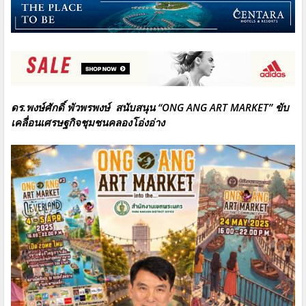
ดร.พงษ์ศักดิ์ พัวพรพงษ์ สนับสนุน “ONG ANG ART MARKET” ขับ
เคลื่อนเศรษฐกิจชุมชนคลองโอ่งอ่าง