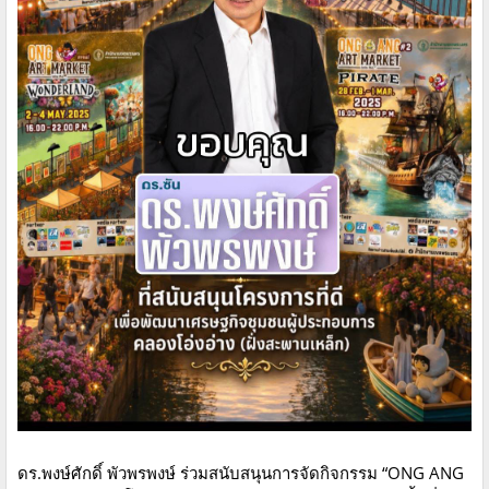
ดร.พงษ์ศักดิ์ พัวพรพงษ์ ร่วมสนับสนุนการจัดกิจกรรม “ONG ANG