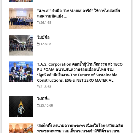
“ส.พ.ส.” จับมือ “BAM-บบส.อารีย์” ใช้การไกล่เกลี่ย
ลดความขัดแย้ง ...
26.1.68
ไม่มีชื่อ
12.8.68
T.A.S. Corporation ตอกย้ำผู้นำนวัตกรรม ส่ง TECO
PU FOAM ฉนวนกันความร้อนเพื่อคนไทย ร่วม
ปลูกจิตสำนึกในงาน The Future of Sustainable
Constructions. ESG & NET ZERO MATERIAL
21.3.68
ไม่มีชื่อ
25.10.68
ป่อเต็กตึ๊ง ลงนามถวายพระพร เนื่องในโอกาสวันเฉลิม
พระชนมพรรษา สมเด็จพระนางเจ้าสิริกิติ์ฯ พระบรม