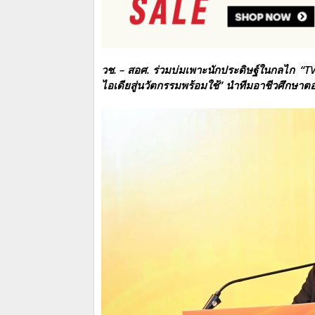
วช. – สอศ. ร่วมบ่มเพาะนักประดิษฐ์ในกลไก “TV
ไอเดียสู่นวัตกรรมพร้อมใช้” นำทีมอาชีวศึกษ