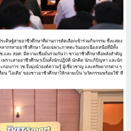
กประดิษฐ์สายอาชีวศึกษาที่ผ่านการคัดเลือกเข้าร่วมกิจกรรม ซึ่งแสดง
คลากรสายอาชีวศึกษา โดยเฉพาะภาคตะวันออกเฉียงเหนือที่มีทั้ง
.และ สอศ. มีความเชื่อมั่นร่วมกันว่า ชาวอาชีวศึกษาคือพลังสำคัญ
ราะสายอาชีวศึกษาเป็นทั้งนักปฏิบัติ นักคิด นักแก้ปัญหา และนัก
ระกอบการ วช.จึงมุ่งนำองค์ความรู้ ผู้เชี่ยวชาญ และทรัพยากรต่าง ๆ
่ยน ‘ไอเดีย’ ของชาวอาชีวศึกษาให้กลายเป็น ‘นวัตกรรมพร้อมใช้’ ที่