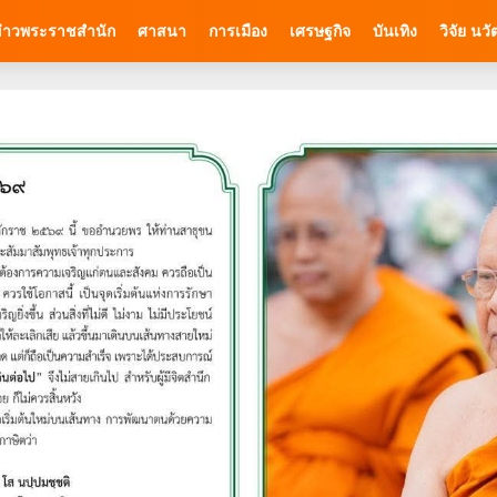
่าวพระราชสำนัก
ศาสนา
การเมือง
เศรษฐกิจ
บันเทิง
วิจัย นว