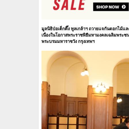
มูลนิธิป่อเต็กตึ๊ง ทูลเกล้าฯ ถวายแจกันดอกไ
เนื่องในโอกาสพระราชพิธีมหามงคลเฉลิมพระช
พระบรมมหาราชวัง กรุงเทพฯ