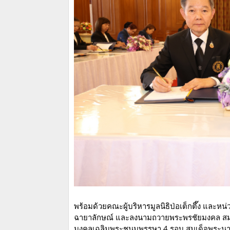
พร้อมด้วยคณะผู้บริหารมูลนิธิป่อเต็กตึ๊ง และห
ฉายาลักษณ์ และลงนามถวายพระพรชัยมงคล สมเด
มงคลเฉลิมพระชนมพรรษา 4 รอบ สมเด็จพระนาง