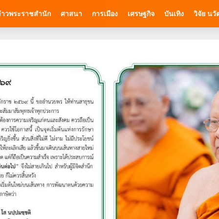
่าวพระราชสำนัก
ศาสนา
การเมือง
เศรษฐกิจ
บันเทิง
วิจัย นว