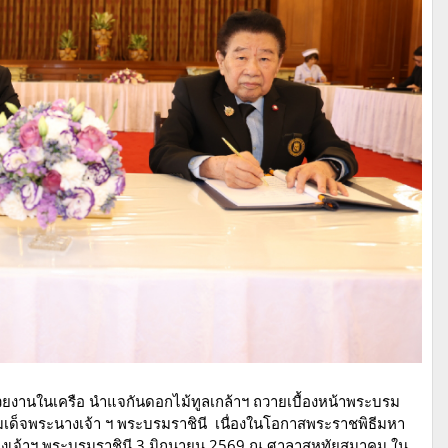
น่วยงานในเครือ นำแจกันดอกไม้ทูลเกล้าฯ ถวายเบื้องหน้าพระบรม
็จพระนางเจ้า ฯ พระบรมราชินี เนื่องในโอกาสพระราชพิธีมหา
เจ้าฯ พระบรมราชินี 3 มิถุนายน 2569 ณ ศาลาสหทัยสมาคม ใน