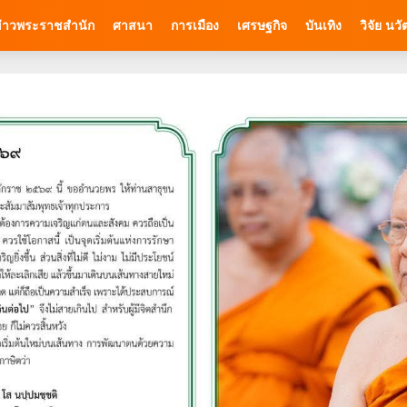
่าวพระราชสำนัก
ศาสนา
การเมือง
เศรษฐกิจ
บันเทิง
วิจัย นว