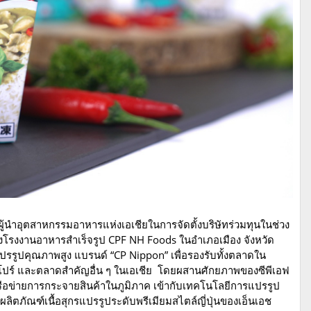
นำอุตสาหกรรมอาหารแห่งเอเชียในการจัดตั้งบริษัทร่วมทุนในช่วง
ื่องโรงงานอาหารสำเร็จรูป CPF NH Foods ในอำเภอเมือง จังหวัด
แปรรูปคุณภาพสูง แบรนด์ “CP Nippon” เพื่อรองรับทั้งตลาดใน
งคโปร์ และตลาดสำคัญอื่น ๆ ในเอเชีย โดยผสานศักยภาพของซีพีเอฟ
อข่ายการกระจายสินค้าในภูมิภาค เข้ากับเทคโนโลยีการแปรรูป
ิตภัณฑ์เนื้อสุกรแปรรูประดับพรีเมียมสไตล์ญี่ปุ่นของเอ็นเอช