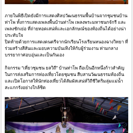
ภายในพิธีเปิดยังมีการแสดงศิลปวัฒนธรรมพื้นบ้านจากชุมชนบ้าน
ท่าโพ ทั้งการแสดงเพลงพื้นบ้านท่าโพ เพลงพระมหาชนกจักรี และ
เพลงชักเย่อ ที่ถ่ายทอดเสน่ห์และเอกลักษณ์ของท้องถิ่นได้อย่างน่า
ประทับใจ
ปิดท้ายด้วยการแสดงดนตรีจากนักเรียนโรงเรียนหนองฉางวิทยา ที่
ร่วมสร้างสีสันและมอบความบันเทิงให้กับผู้ร่วมงาน ท่ามกลาง
บรรยากาศอบอุ่นและเป็นกันเอง
กิจกรรม “เที่ยวชุมชน ยลวิถี” บ้านท่าโพ ถือเป็นอีกหนึ่งก้าวสำคัญ
ในการส่งเสริมการท่องเที่ยวโดยชุมชน สืบสานวัฒนธรรมท้องถิ่น
และเปิดโอกาสให้นักท่องเที่ยวได้สัมผัสเสน่ห์วิถีชีวิตริมลุ่มแม่น้ำ
สะแกกรังอย่างใกล้ชิด