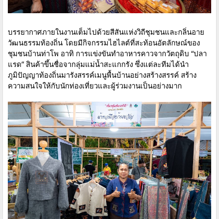
บรรยากาศภายในงานเต็มไปด้วยสีสันแห่งวิถีชุมชนและกลิ่นอาย
วัฒนธรรมท้องถิ่น โดยมีกิจกรรมไฮไลต์ที่สะท้อนอัตลักษณ์ของ
ชุมชนบ้านท่าโพ อาทิ การแข่งขันทำอาหารคาวจากวัตถุดิบ “ปลา
แรด” สินค้าขึ้นชื่อจากลุ่มแม่น้ำสะแกกรัง ซึ่งแต่ละทีมได้นำ
ภูมิปัญญาท้องถิ่นมารังสรรค์เมนูพื้นบ้านอย่างสร้างสรรค์ สร้าง
ความสนใจให้กับนักท่องเที่ยวและผู้ร่วมงานเป็นอย่างมาก