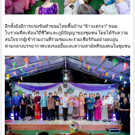
อีกทั้งยังมีการแข่งขันทำขนมไทยพื้นบ้าน “ข้าวแดกงา” ขนม
โบราณที่สะท้อนวิถีชีวิตและภูมิปัญญาของชุมชน โดยได้รับความ
สนใจจากผู้เข้าร่วมงานที่ร่วมชมและร่วมเชียร์กันอย่างอบอุ่น
ท่ามกลางบรรยากาศแห่งรอยยิ้มและความสามัคคีของคนในชุมชน