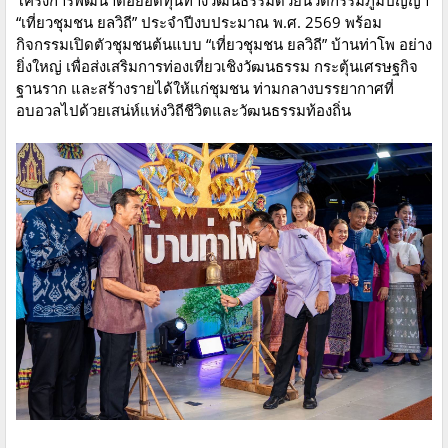
“เที่ยวชุมชน ยลวิถี” ประจำปีงบประมาณ พ.ศ. 2569 พร้อม
กิจกรรมเปิดตัวชุมชนต้นแบบ “เที่ยวชุมชน ยลวิถี” บ้านท่าโพ อย่าง
ยิ่งใหญ่ เพื่อส่งเสริมการท่องเที่ยวเชิงวัฒนธรรม กระตุ้นเศรษฐกิจ
ฐานราก และสร้างรายได้ให้แก่ชุมชน ท่ามกลางบรรยากาศที่
อบอวลไปด้วยเสน่ห์แห่งวิถีชีวิตและวัฒนธรรมท้องถิ่น