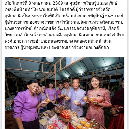
เมื่อวันศุกร์ที่ 8 พฤษภาคม 2569 ณ ศูนย์การเรียนรู้และอนุรักษ์
เพลงพื้นบ้านท่าโพ นายสมบัติ ไตรศักดิ์ ผู้ว่าราชการจังหวัด
อุทัยธานี เป็นประธานในพิธีเปิด พร้อมด้วย นายพัฐศิษฏ์ ธนชวาลย์
ผู้อำนวยการกองตรวจราชการ สำนักงานปลัดกระทรวงวัฒนธรรม,
นางสาวพรทิพย์ กำเหนิดแจ้ง วัฒนธรรมจังหวัดอุทัยธานี, เรือตรี
วิทยา เกล้าวิกรณ์ นายอำเภอเมืองอุทัยธานี และนายนฤเบศวร์ จีระ
พงศ์เอกธนา นายอำเภอหนองขาหย่าง ตลอดจนหัวหน้าส่วน
ราชการ ผู้นำชุมชน และประชาชนเข้าร่วมงานอย่างคึกคัก