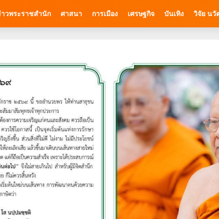
่าวพระราชสำนัก
ศาสนา
การเมือง
เศรษฐกิจ
บันเทิง
วิจัย นว