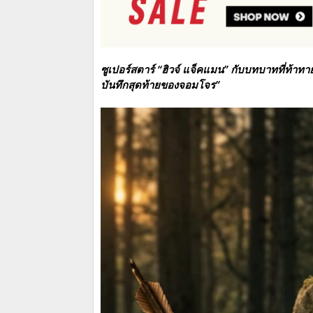
ซูเปอร์สตาร์ “ฮิวจ์ แจ็คแมน” กับบทบาทที่ท้าท
บันทึกสุดท้ายของจอมโจร”