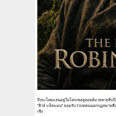
ถึงจะโลดแล่นอยู่ในโลกเซลลูลอยด์มาหลายสิบปี แ
“ฮิวจ์ แจ็คแมน” ยอมรับว่าบทคนนอกกฏหมายคือ โร
เชิง