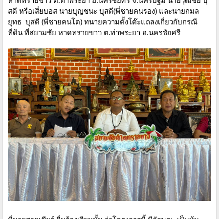
สดี หรือเสี่ยบอส นายบุญชนะ บุสดี(พี่ชายคนรอง) และนายกมล
ยุทธ บุสดี (พี่ชายคนโต) ทนายความตั้งโต๊ะแถลงเกี่ยวกับกรณี
ที่ดิน ที่สยามชัย หาดทรายขาว ต.ท่าพระยา อ.นครชัยศรี