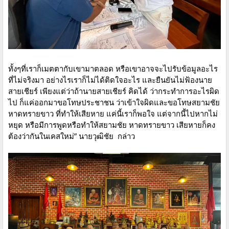
ทั้งๆที่เราก็เมตตากับเขามาตลอด หรือเขาอาจจะไปรับข้อมูลอะไร
ที่ไม่จริงมา อย่างไรเราก็ไม่ได้ติดใจอะไร และยืนยันไม่ฟ้องนาย
สายเชียร์ เพียงแต่ว่าถ้านายสายเชียร์ คิดได้ ว่ากระทำการอะไรผิด
ไป ก็แค่ออกมาขอโทษประชาชน ว่าเข้าใจผิดและขอโทษสยามชัย
หาดทรายขาว ที่ทำให้เสียหาย แค่นี้เราก็พอใจ แต่จากนี้ไปหากไม่
หยุด หรือมีการพูดหรือทำให้สยามชัย หาดทรายขาว เสียหายก็คง
ต้องว่ากันในเคสใหม่” นายวุฒิชัย กล่าว