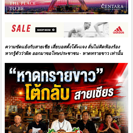
ความขัดแย้งกับสายเชีย
เสี่ยบอสตั้งโต๊ะแจง ลั่นไม่คิดฟ้องร้อง
หากรู้ตัวว่าผิด ออกมาขอโทษประชาชน - หาดทรายขาว เท่านั้น