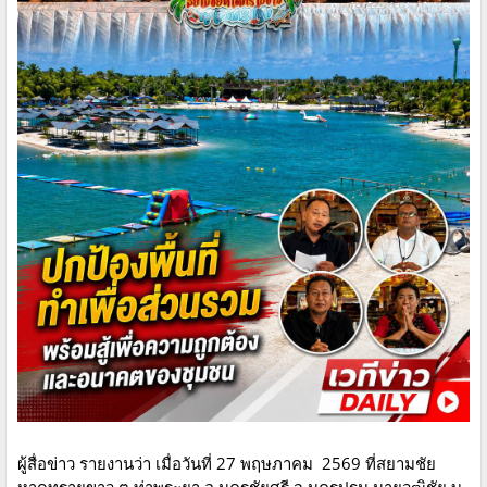
ผู้สื่อข่าว รายงานว่า เมื่อวันที่ 27 พฤษภาคม 2569 ที่สยามชัย
หาดทรายขาว ต.ท่าพระยา อ.นครชัยศรี จ.นครปฐม นายวุฒิชัย บุ