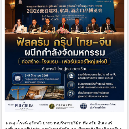
คุณสุวโรจน์ สุรักทวี ประธานบริหารบริษัท ฟัลครัม อินเตอร์
เนชั่นแนล กรุ๊ป (ประเทศไทย) จำกัด และมิสเตอร์ เจียง จิว เหลียง