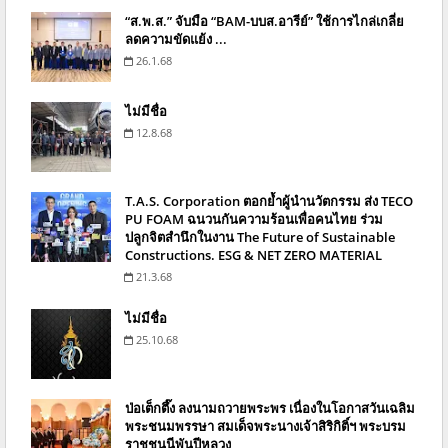
“ส.พ.ส.” จับมือ “BAM-บบส.อารีย์” ใช้การไกล่เกลี่ย
ลดความขัดแย้ง ...
26.1.68
ไม่มีชื่อ
12.8.68
T.A.S. Corporation ตอกย้ำผู้นำนวัตกรรม ส่ง TECO
PU FOAM ฉนวนกันความร้อนเพื่อคนไทย ร่วม
ปลูกจิตสำนึกในงาน The Future of Sustainable
Constructions. ESG & NET ZERO MATERIAL
21.3.68
ไม่มีชื่อ
25.10.68
ป่อเต็กตึ๊ง ลงนามถวายพระพร เนื่องในโอกาสวันเฉลิม
พระชนมพรรษา สมเด็จพระนางเจ้าสิริกิติ์ฯ พระบรม
ราชชนนีพันปีหลวง