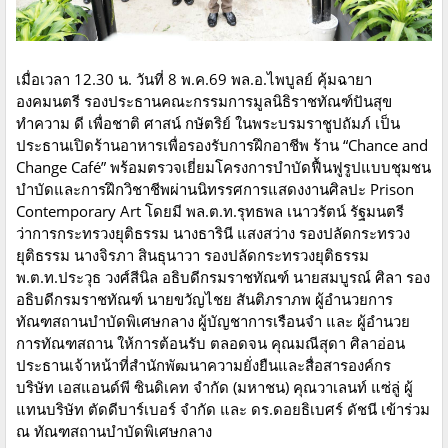
เมื่อเวลา 12.30 น. วันที่ 8 พ.ค.69 พล.อ.ไพบูลย์ คุ้มฉายา
องคมนตรี รองประธานคณะกรรมการมูลนิธิราชทัณฑ์ปันสุข
ทำความ ดี เพื่อชาติ ศาสน์ กษัตริย์ ในพระบรมราชูปถัมภ์ เป็น
ประธานเปิดร้านอาหารเพื่อรองรับการฝึกอาชีพ ร้าน “Chance and
Change Café” พร้อมตรวจเยี่ยมโครงการบำบัดฟื้นฟูรูปแบบชุมชน
บำบัดและการฝึกวิชาชีพผ่านนิทรรศการแสดงงานศิลปะ Prison
Contemporary Art โดยมี พล.ต.ท.รุทธพล เนาวรัตน์ รัฐมนตรี
ว่าการกระทรวงยุติธรรม นางธารินี แสงสว่าง รองปลัดกระทรวง
ยุติธรรม นางจิรภา สินธุนาวา รองปลัดกระทรวงยุติธรรม
พ.ต.ท.ประวุธ วงศ์สีนิล อธิบดีกรมราชทัณฑ์ นายสมบูรณ์ ศิลา รอง
อธิบดีกรมราชทัณฑ์ นายขวัญไชย สันติภราภพ ผู้อำนวยการ
ทัณฑสถานบำบัดพิเศษกลาง ผู้บัญชาการเรือนจำ และ ผู้อำนวย
การทัณฑสถาน ให้การต้อนรับ ตลอดจน คุณมณีสุดา ศิลาอ่อน
ประธานเจ้าหน้าที่สำนักพัฒนาความยั่งยืนและสื่อสารองค์กร
บริษัท เอสแอนด์พี ซินดิเคท จำกัด (มหาชน) คุณวาเลนท์ แซ่ลู่ ผู้
แทนบริษัท ตัดดีบาร์เบอร์ จำกัด และ ดร.ดอยธิเบศร์ ดัชนี เข้าร่วม
ณ ทัณฑสถานบำบัดพิเศษกลาง