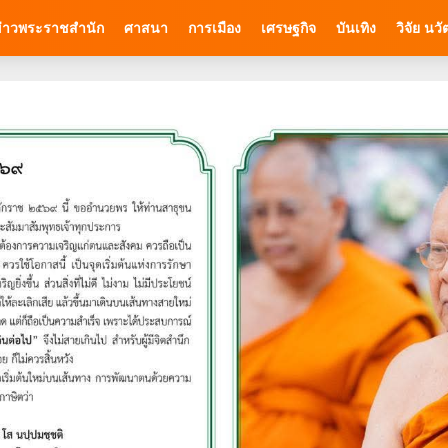
่าวพระราชสำนัก
ศาสนา
การเมือง
เศรษฐกิจ
บันเทิง
วิจัย นว