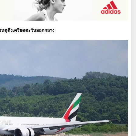
น เหตุตึงเครียดตะวันออกกลาง