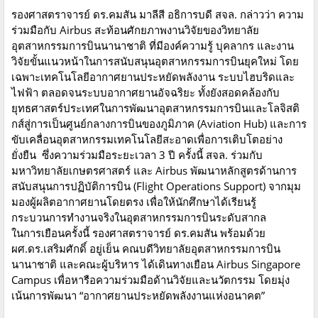
รองศาสตราจารย์ ดร.คมสัน มาลีสี อธิการบดี สจล. กล่าวว่า ความ
ร่วมมือกับ Airbus สะท้อนศักยภาพงานวิจัยของวิทยาลัย
อุตสาหกรรมการบินนานาชาติ ที่มีองค์ความรู้ บุคลากร และงาน
วิจัยขั้นแนวหน้าในการสนับสนุนอุตสาหกรรมการบินยุคใหม่ โดย
เฉพาะเทคโนโลยีอากาศยานประหยัดพลังงาน ระบบไฮบริดและ
ไฟฟ้า ตลอดจนระบบอากาศยานอัจฉริยะ ทั้งยังสอดคล้องกับ
ยุทธศาสตร์ประเทศในการพัฒนาอุตสาหกรรมการบินและโลจิสติ
กส์สู่การเป็นศูนย์กลางการบินของภูมิภาค (Aviation Hub) และการ
ขับเคลื่อนอุตสาหกรรมเทคโนโลยีสะอาดเพื่อการเติบโตอย่าง
ยั่งยืน ซึ่งความร่วมมือระยะเวลา 3 ปี ครั้งนี้ สจล. ร่วมกับ
มหาวิทยาลัยเกษตรศาสตร์ และ Airbus พัฒนาหลักสูตรด้านการ
สนับสนุนการปฏิบัติการบิน (Flight Operations Support) จากมุม
มองผู้ผลิตอากาศยานโดยตรง เพื่อให้นักศึกษาได้เรียนรู้
กระบวนการทำงานจริงในอุตสาหกรรมการบินระดับสากล
ในการเยือนครั้งนี้ รองศาสตราจารย์ ดร.คมสัน พร้อมด้วย
ผศ.ดร.เสริมศักดิ์ อยู่เย็น คณบดีวิทยาลัยอุตสาหกรรมการบิน
นานาชาติ และคณะผู้บริหาร ได้เดินทางเยือน Airbus Singapore
Campus เพื่อหารือความร่วมมือด้านวิจัยและนวัตกรรม โดยมุ่ง
เน้นการพัฒนา “อากาศยานประหยัดพลังงานแห่งอนาคต”