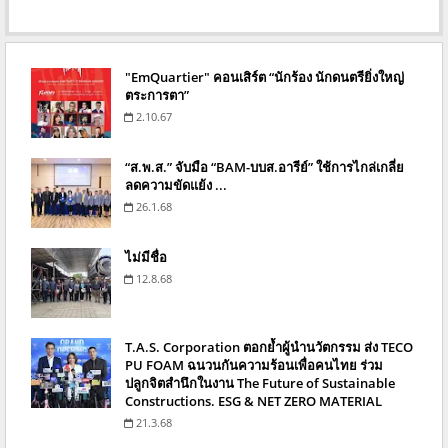
"EmQuartier" คอนเสิร์ต “นักร้อง นักดนตรียิ่งใหญ่
ตระการตา”
2.10.67
“ส.พ.ส.” จับมือ “BAM-บบส.อารีย์” ใช้การไกล่เกลี่ย
ลดความขัดแย้ง ...
26.1.68
ไม่มีชื่อ
12.8.68
T.A.S. Corporation ตอกย้ำผู้นำนวัตกรรม ส่ง TECO
PU FOAM ฉนวนกันความร้อนเพื่อคนไทย ร่วม
ปลูกจิตสำนึกในงาน The Future of Sustainable
Constructions. ESG & NET ZERO MATERIAL
21.3.68