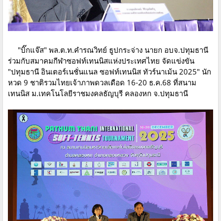
"บิ๊กแจ๊ส" พล.ต.ท.คำรณวิทย์ ธูปกระจ่าง นายก อบจ.ปทุมธานี
ร่วมกับสมาคมกีฬาซอฟท์เทนนิสแห่งประเทศไทย จัดแข่งขัน
"ปทุมธานี อินเตอร์เนชั่นแนล ซอฟท์เทนนิส ทัวร์นาเม้น 2025" นัก
หวด 9 ชาติรวมไทยเจ้าภาพดวลเดือด 16-20 ธ.ค.68 ที่สนาม
เทนนิส ม.เทคโนโลยีราชมงคลธัญบุรี คลองหก จ.ปทุมธานี