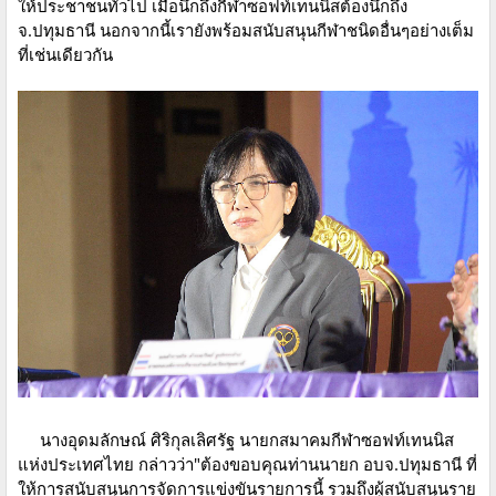
ให้ประชาชนทั่วไป เมื่อนึกถึงกีฬาซอฟท์เทนนิสต้องนึกถึง
จ.ปทุมธานี นอกจากนี้เรายังพร้อมสนับสนุนกีฬาชนิดอื่นๆอย่างเต็ม
ที่เช่นเดียวกัน
นางอุดมลักษณ์ ศิริกุลเลิศรัฐ นายกสมาคมกีฬาซอฟท์เทนนิส
แห่งประเทศไทย กล่าวว่า"ต้องขอบคุณท่านนายก อบจ.ปทุมธานี ที่
ให้การสนับสนุนการจัดการแข่งขันรายการนี้ รวมถึงผู้สนับสนุนราย