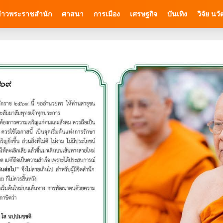
่าวพระราชสำนัก
ศาสนา
การเมือง
เศรษฐกิจ
บันเทิง
วิจัย นว