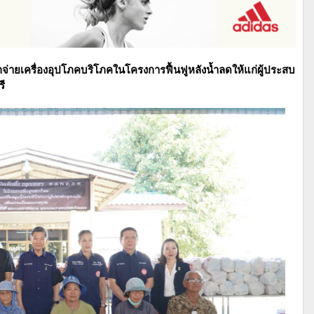
อมแจกจ่ายเครื่องอุปโภคบริโภคในโครงการฟื้นฟูหลังน้ำลดให้แก่ผู้ประสบ
รี