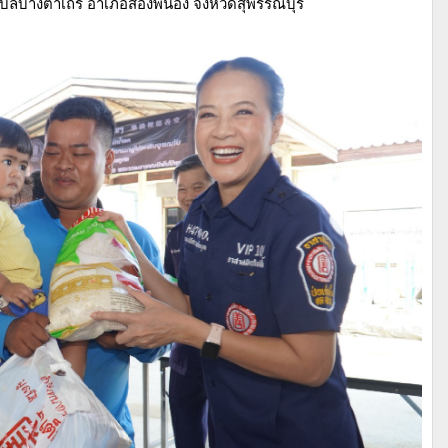
บลบางตาเถร อำเภอสองพี่น้อง จังหวัดสุพรรณบุรี