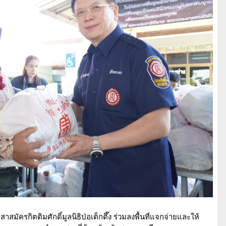
สมัครกิตติมศักดิ์มูลนิธิป่อเต็กตึ๊ง ร่วมลงพื้นที่แจกจ่ายและให้