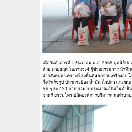
เมื่อวันอังคารที่ 2 ธันวาคม พ.ศ. 2568 มูลนิธิ
ด้วย นายธฤต โอภาสวงศ์ ผู้ช่วยกรรมการ นำที
ฝ่ายสังคมสงเคราะห์ ลงพื้นที่แจกจ่ายเครื่องอุ
กึ่งสำเร็จรูป ปลากระป๋อง น้ำมัน น้ำปลา และขนม
ชุด ๆ ละ 450 บาท รวมงบประมาณเป็นเงินทั้งสิ
ชาตรี ธรรมโหร ปลัดองค์การบริหารส่วนตำบล