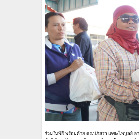
ร่วมในพิธี พร้อมด้วย ดร.ปภัสรา เตชะไพบูลย์ อาสา