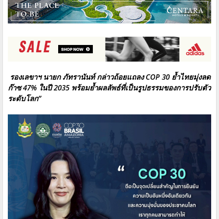
รองเลขาฯ นายก ภัทรานันท์ กล่าวถ้อยแถลง COP 30 ย้ำไทยมุ่งลด
ก๊าซ 47% ในปี 2035 พร้อมย้ำผลลัพธ์ที่เป็นรูปธรรมของการปรับตัว
ระดับโลก”