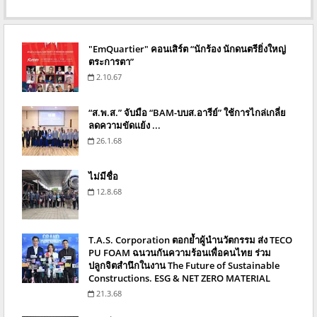
"EmQuartier" คอนเสิร์ต “นักร้อง นักดนตรียิ่งใหญ่
ตระการตา”
2.10.67
“ส.พ.ส.” จับมือ “BAM-บบส.อารีย์” ใช้การไกล่เกลี่ย
ลดความขัดแย้ง ...
26.1.68
ไม่มีชื่อ
12.8.68
T.A.S. Corporation ตอกย้ำผู้นำนวัตกรรม ส่ง TECO
PU FOAM ฉนวนกันความร้อนเพื่อคนไทย ร่วม
ปลูกจิตสำนึกในงาน The Future of Sustainable
Constructions. ESG & NET ZERO MATERIAL
21.3.68