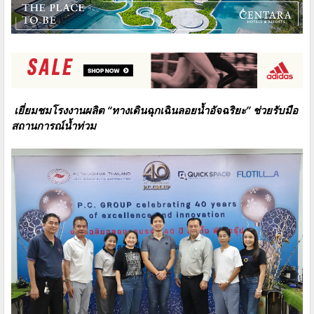
เยี่ยมชมโรงงานผลิต “ทางเดินฉุกเฉินลอยน้ำอัจฉริยะ” ช่วยรับมือ
สถานการณ์น้ำท่วม