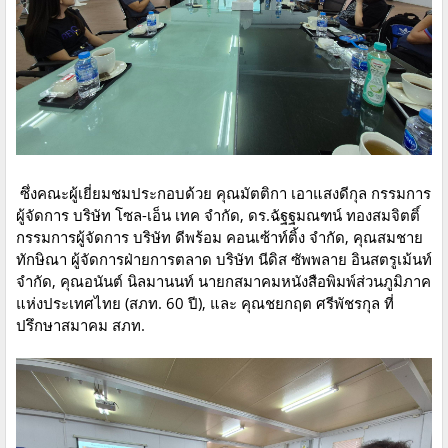
ซึ่งคณะผู้เยี่ยมชมประกอบด้วย คุณมัตติกา เอาแสงดีกุล กรรมการ
ผู้จัดการ บริษัท โซล-เอ็น เทค จำกัด, ดร.ฉัฐฐมณฑน์ ทองสมจิตติ์
กรรมการผู้จัดการ บริษัท ดีพร้อม คอนเซ้าท์ติ้ง จำกัด, คุณสมชาย
ทักษิณา ผู้จัดการฝ่ายการตลาด บริษัท นีดิส ซัพพลาย อินสตรูเม้นท์
จำกัด, คุณอนันต์ นิลมานนท์ นายกสมาคมหนังสือพิมพ์ส่วนภูมิภาค
แห่งประเทศไทย (สภท. 60 ปี), และ คุณชยกฤต ศรีพัชรกุล ที่
ปรึกษาสมาคม สภท.