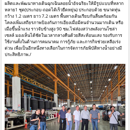
ผลิตและพัฒนาทางเดินฉุกเฉินลอยน้ำอัจฉริยะ​ให้มีรูปแบบที่หลาก
หลาย​1 ชุด(ประกอบ-ถอดได้​เร็ว​ยืดหยุ่น)​ ประกอบด้วย​ ​ขนาดทุ่น
กว้าง 1.2 เมตร​ ยาว 7.2 เมตร​ พื้นทางเดินเรียบกันลื่นพร้อม​กัน
โคลงเพิ่มเสถียรภาพป้องกันการเอียงเมื่อมีคนจำนวนมากเดิน​ หรือ
เมื่อขึ้นน้ำแรง​ ราวจับข้างสูง 90 ซม.ไฟส่องสว่างพลังงานโซล่า
เซลล์​ มองเห็นได้ชัดในเวลากลางคืนด้วยสีสะท้อนแสง​ รองรับการ
ใช้งานทั้งในด้านการคมนาคม การกู้ภัย และภารกิจช่วยเหลือเร่ง
ด่วน เพื่อเป็นอีกหนึ่งทางเลือกในการจัดการภัยพิบัติทางน้ำอย่างมี
ประสิทธิภาพ./