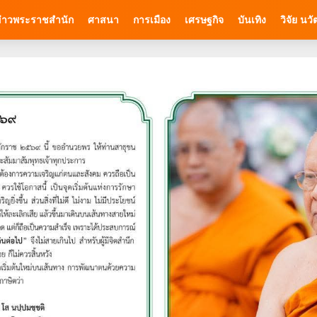
่าวพระราชสำนัก
ศาสนา
การเมือง
เศรษฐกิจ
บันเทิง
วิจัย นว