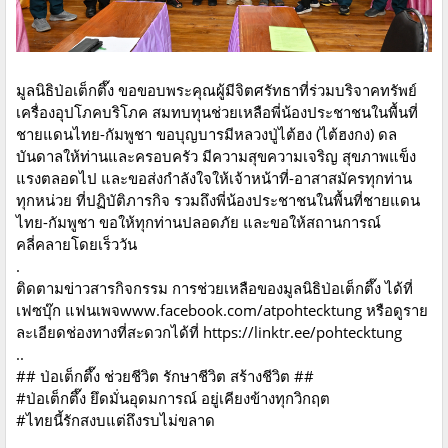
มูลนิธิป่อเต็กตึ๊ง ขอขอบพระคุณผู้มีจิตศรัทธาที่ร่วมบริจาคทรัพย์
เครื่องอุปโภคบริโภค สมทบทุนช่วยเหลือพี่น้องประชาชนในพื้นที่
ชายแดนไทย-กัมพูชา ขอบุญบารมีหลวงปู่ไต้ฮง (ไต้ฮงกง) ดล
บันดาลให้ท่านและครอบครัว มีความสุขความเจริญ สุขภาพแข็ง
แรงตลอดไป และขอส่งกำลังใจให้เจ้าหน้าที่-อาสาสมัครทุกท่าน
ทุกหน่วย ที่ปฏิบัติภารกิจ รวมถึงพี่น้องประชาชนในพื้นที่ชายแดน
ไทย-กัมพูชา ขอให้ทุกท่านปลอดภัย และขอให้สถานการณ์
คลี่คลายโดยเร็ววัน
.
ติดตามข่าวสารกิจกรรม การช่วยเหลือของมูลนิธิป่อเต็กตึ๊ง ได้ที่
เฟซบุ๊ก แฟนเพจwww.facebook.com/atpohtecktung หรือดูราย
ละเอียดช่องทางที่สะดวกได้ที่ https://linktr.ee/pohtecktung
..
## ป่อเต็กตึ๊ง ช่วยชีวิต รักษาชีวิต สร้างชีวิต ##
#ป่อเต็กตึ๊ง ยึดมั่นอุดมการณ์ อยู่เคียงข้างทุกวิกฤต
#ไทยนี้รักสงบแต่ถึงรบไม่ขลาด