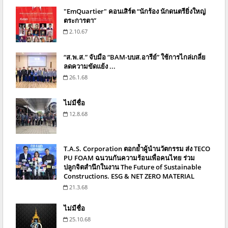
"EmQuartier" คอนเสิร์ต “นักร้อง นักดนตรียิ่งใหญ่
ตระการตา”
2.10.67
“ส.พ.ส.” จับมือ “BAM-บบส.อารีย์” ใช้การไกล่เกลี่ย
ลดความขัดแย้ง ...
26.1.68
ไม่มีชื่อ
12.8.68
T.A.S. Corporation ตอกย้ำผู้นำนวัตกรรม ส่ง TECO
PU FOAM ฉนวนกันความร้อนเพื่อคนไทย ร่วม
ปลูกจิตสำนึกในงาน The Future of Sustainable
Constructions. ESG & NET ZERO MATERIAL
21.3.68
ไม่มีชื่อ
25.10.68