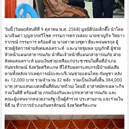
วันนี้ (วันพฤหัสบดีที่ 9 ตุลาคม พ.ศ. 2568) มูลนิธิป่อเต็กตึ๊ง นำโดย
นางจินดา บุญลาภทวีโชค กรรมการตรวจสอบ นายชาญกิจ วิทยาว
รากรณ์ กรรมการ พร้อมด้วย นางสาวดวงชุตา ติยะพจนพรกุล ผู้
ช่วยผู้จัดการฝ่ายสังคมสงเคราะห์ และนายชุมพล บุญภักดี ผู้ช่วย
หัวหน้าแผนกสาธารณภัย นำทีมเจ้าหน้าที่แผนกสาธารณภัย ฝ่าย
สังคมสงเคราะห์ มอบเงินช่วยเหลือแก่ประชาชนในพื้นที่อำเภอ
กันทรลักษณ์ จังหวัดศรีสะเกษ ที่ได้รับผลกระทบกรณีบ้านพังเสีย
หายทั้งหลังจากเหตุการณ์ปะทะบริเวณชายแดนไทย-กัมพูชา หลัง
ละ 12,000 บาท รวมจำนวน 32 หลัง รวมเป็นเงินทั้งสิ้น 384,000
บาท (สามแสนแปดหมื่นสี่พันบาทถ้วน) โดยมี อาสาสมัครเฉพาะกิจ
ร่วมในพิธี พร้อมด้วย กรมป้องกันและบรรเทาสาธารณภัย และ
คณะผู้แทนจากหน่วยงานรัฐ เป็นผู้สำรวจ ประสานงาน และร่วมใน
พิธี ณ ที่ว่าการอำเภอกันทรลักษณ์ จังหวัดศรีสะเกษ