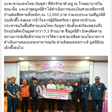
ปะทะชายแดนไทย-กัมพูชา ที่พักรักษาตัวอยู่ ณ โรงพยาบาลใน
ขณะนั้น และล่าสุดมูลนิธิฯ ได้ดำเนินการมอบเงินช่วยเหลือกรณี
บ้านพังเสียหายทั้งหลังๆ ละ 12,000 บาท รวมงบประมาณที่มูลนิธิ
ป่อเต็กตึ๊ง ส่งต่อธารน้ำใจจากผู้มีจิตศรัทธา สู่ทหารกล้าและ
ประชาชนในพื้นที่ชายแดนไทย-กัมพูชา นับตั้งแต่เกิดเหตุจนถึง
ปัจจุบันคิดเป็นมูลค่ากว่า 5.3 ล้านบาท ซึ่งมูลนิธิฯ ยังคงติดตาม
สถานการณ์เพื่อพิจารณาการให้ความช่วยเหลือตามนโยบายการ
ดำเนินงานของแผนกสาธารณภัย ฝ่ายสังคมสงเคราะห์ มูลนิธิป่อ
เต็กตึ๊งต่อไป