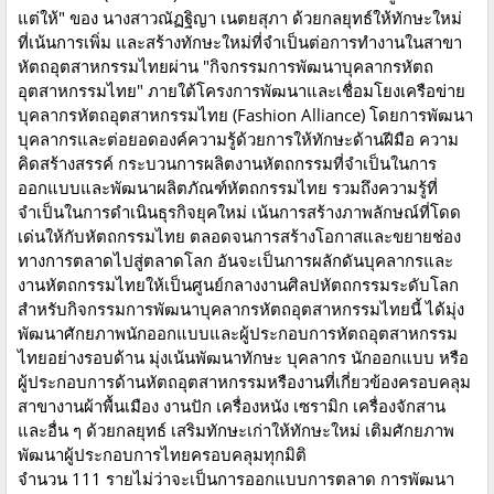
แต่ให้" ของ นางสาวณัฏฐิญา เนตยสุภา ด้วยกลยุทธ์ให้ทักษะใหม่
ที่เน้นการเพิ่ม และสร้างทักษะใหม่ที่จำเป็นต่อการทำงานในสาขา
หัตถอุตสาหกรรมไทยผ่าน "กิจกรรมการพัฒนาบุคลากรหัตถ
อุตสาหกรรมไทย" ภายใต้โครงการพัฒนาและเชื่อมโยงเครือข่าย
บุคลากรหัตถอุตสาหกรรมไทย (Fashion Alliance) โดยการพัฒนา
บุคลากรและต่อยอดองค์ความรู้ด้วยการให้ทักษะด้านฝีมือ ความ
คิดสร้างสรรค์ กระบวนการผลิตงานหัตถกรรมที่จำเป็นในการ
ออกแบบและพัฒนาผลิตภัณฑ์หัตถกรรมไทย รวมถึงความรู้ที่
จำเป็นในการดำเนินธุรกิจยุคใหม่ เน้นการสร้างภาพลักษณ์ที่โดด
เด่นให้กับหัตถกรรมไทย ตลอดจนการสร้างโอกาสและขยายช่อง
ทางการตลาดไปสู่ตลาดโลก อันจะเป็นการผลักดันบุคลากรและ
งานหัตถกรรมไทยให้เป็นศูนย์กลางงานศิลปหัตถกรรมระดับโลก
สำหรับกิจกรรมการพัฒนาบุคลากรหัตถอุตสาหกรรมไทยนี้ ได้มุ่ง
พัฒนาศักยภาพนักออกแบบและผู้ประกอบการหัตถอุตสาหกรรม
ไทยอย่างรอบด้าน มุ่งเน้นพัฒนาทักษะ บุคลากร นักออกแบบ หรือ
ผู้ประกอบการด้านหัตถอุตสาหกรรมหรืองานที่เกี่ยวข้องครอบคลุม
สาขางานผ้าพื้นเมือง งานปัก เครื่องหนัง เซรามิก เครื่องจักสาน
และอื่น ๆ ด้วยกลยุทธ์ เสริมทักษะเก่าให้ทักษะใหม่ เติมศักยภาพ
พัฒนาผู้ประกอบการไทยครอบคลุมทุกมิติ
จำนวน 111 รายไม่ว่าจะเป็นการออกแบบการตลาด การพัฒนา