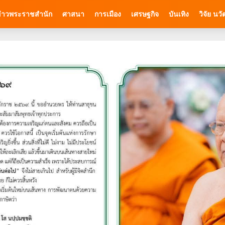
่าวพระราชสำนัก
ศาสนา
การเมือง
เศรษฐกิจ
บันเทิง
วิจัย นว