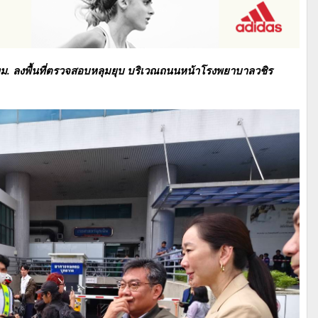
 กทม. ลงพื้นที่ตรวจสอบหลุมยุบ บริเวณถนนหน้าโรงพยาบาลวชิร