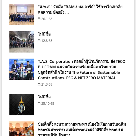
“ส.พ.ส.” จับมือ “BAM-บบส.อารีย์” ใช้การไกล่เกลี่ย
ลดความขัดแย้ง ...
26.1.68
ไม่มีชื่อ
12.8.68
T.A.S. Corporation ตอกย้ำผู้นำนวัตกรรม ส่ง TECO
PU FOAM ฉนวนกันความร้อนเพื่อคนไทย ร่วม
ปลูกจิตสำนึกในงาน The Future of Sustainable
Constructions. ESG & NET ZERO MATERIAL
21.3.68
ไม่มีชื่อ
25.10.68
ป่อเต็กตึ๊ง ลงนามถวายพระพร เนื่องในโอกาสวันเฉลิม
พระชนมพรรษา สมเด็จพระนางเจ้าสิริกิติ์ฯ พระบรม
ราชชนนีพันปีหลวง