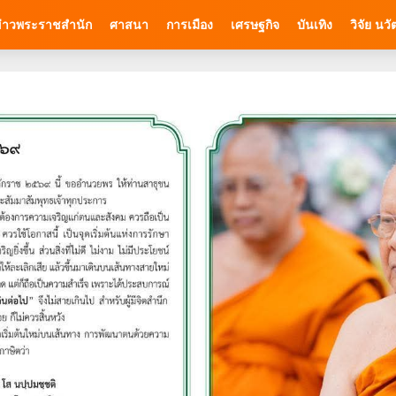
่าวพระราชสำนัก
ศาสนา
การเมือง
เศรษฐกิจ
บันเทิง
วิจัย นว