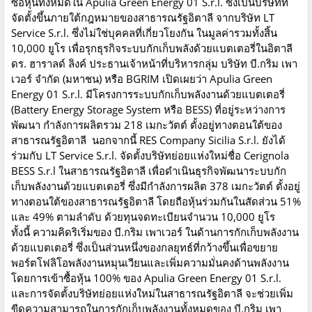
ซื้อหุ้นทั้งหมดใน Apulia Green Energy 01 S.r.l. ซึ่งเป็นบริษัทที่
จัดตั้งขึ้นภายใต้กฎหมายของสาธารณรัฐอิตาลี จากบริษัท LT
Service S.r.l. ซึ่งไม่ใช่บุคคลที่เกี่ยวโยงกัน ในมูลค่ารวมทั้งสิ้น
10,000 ยูโร เพื่อรุกธุรกิจระบบกักเก็บพลังด้วยแบตเตอรี่ในอิตาลี
ดร. ฮาราลด์ ลิงค์ ประธานเจ้าหน้าที่บริหารกลุ่ม บริษัท บี.กริม เพา
เวอร์ จำกัด (มหาชน) หรือ BGRIM เปิดเผยว่า Apulia Green
Energy 01 S.r.l. มีโครงการระบบกักเก็บพลังงานด้วยแบตเตอรี่
(Battery Energy Storage System หรือ BESS) ที่อยู่ระหว่างการ
พัฒนา กำลังการผลิตรวม 218 เมกะวัตต์ ตั้งอยู่ทางตอนใต้ของ
สาธารณรัฐอิตาลี นอกจากนี้ RES Company Sicilia S.r.l. ยังได้
ร่วมกับ LT Service S.r.l. จัดตั้งบริษัทย่อยแห่งใหม่ชื่อ Cerignola
BESS S.r.l ในสาธารณรัฐอิตาลี เพื่อดำเนินธุรกิจพัฒนาระบบกัก
เก็บพลังงานด้วยแบตเตอรี่ ซึ่งมีกำลังการผลิต 378 เมกะวัตต์ ตั้งอยู่
ทางตอนใต้ของสาธารณรัฐอิตาลี โดยถือหุ้นร่วมกันในสัดส่วน 51%
และ 49% ตามลำดับ ด้วยทุนจดทะเบียนจำนวน 10,000 ยูโร
ทั้งนี้ ความคิดริเริ่มของ บี.กริม เพาเวอร์ ในด้านการกักเก็บพลังงาน
ด้วยแบตเตอรี่ ซึ่งเป็นส่วนหนึ่งของกลยุทธ์ที่กว้างขึ้นเพื่อขยาย
พอร์ตโฟลิโอพลังงานหมุนเวียนและเพิ่มความมั่นคงด้านพลังงาน
โดยการเข้าซื้อหุ้น 100% ของ Apulia Green Energy 01 S.r.l.
และการจัดตั้งบริษัทย่อยแห่งใหม่ในสาธารณรัฐอิตาลี จะช่วยเพิ่ม
ขีดความสามารถในการกักเก็บพลังงานทั้งหมดของ บี.กริม เพา