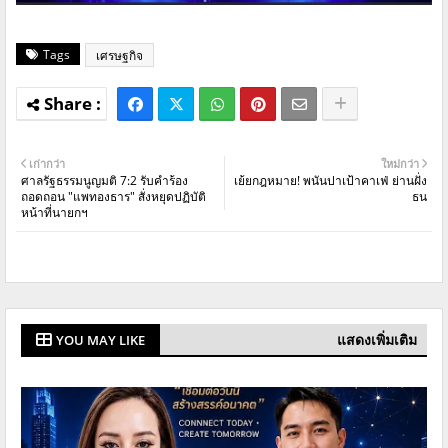
Tags
เศรษฐกิจ
เก่ากว่า
ใหม่กว่า
ศาลรัฐธรรมนูญมติ 7:2 รับคำร้อง
เย้ยกฎหมาย! พนันปาเป้าคาเฟ่ ย่านฝั่ง
ถอดถอน "แพทองธาร" สั่งหยุดปฏิบัติ
ธน
หน้าที่นายกฯ
แสดงเพิ่มเติม
YOU MAY LIKE