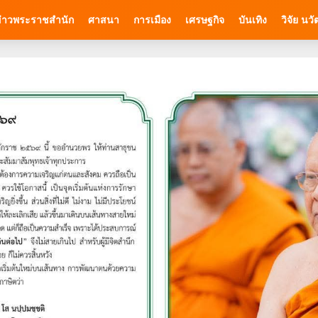
่าวพระราชสำนัก
ศาสนา
การเมือง
เศรษฐกิจ
บันเทิง
วิจัย นว