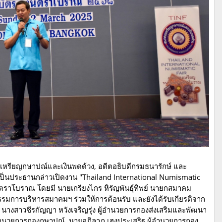
หรียญกษาปณ์และเงินพดด้วง, อดีตอธิบดีกรมธนารักษ์ และ
ป็นประธานกล่าวเปิดงาน "Thailand International Numismatic
นตราโบราณ โดยมี นายเกรียงไกร หิรัญพันธุ์ทิพย์ นายกสมาคม
มการบริหารสมาคมฯ ร่วมให้การต้อนรับ และยังได้รับเกียรติจาก
 นางสาวชีรกัญญา​ หวังเจริญรุ่ง​ ผู้อำนวยการกองส่งเสริมและพัฒนา
ผู้อำนวยการกองกษาปณ์, นายอภิลาภ​ เฮงประเสริฐ​ ผู้อำนวยการกอง