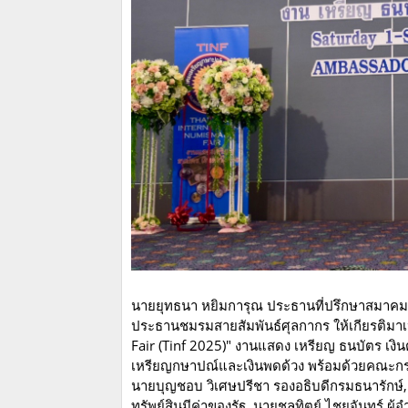
นายยุทธนา หยิมการุณ ประธานที่ปรึกษาสมาคมเ
ประธานชมรมสายสัมพันธ์ศุลกากร ให้เกียรติมาเ
Fair (Tinf 2025)" งานแสดง เหรียญ ธนบัตร เงิ
เหรียญกษาปณ์และเงินพดด้วง พร้อมด้วยคณะกรร
นายบุญชอบ​ วิเศษปรีชา​ รองอธิบดีกรมธนารักษ์,
ทรัพย์สินมีค่าของรัฐ, นายชลทิตย์ ไชยจันทร์​ 