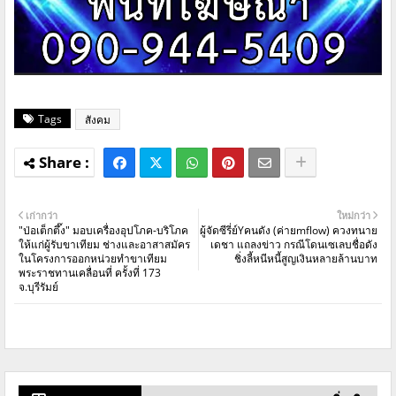
Tags
สังคม
เก่ากว่า
ใหม่กว่า
"ป่อเต็กตึ๊ง" มอบเครื่องอุปโภค-บริโภค
ผู้จัดซีรี่ย์Yคนดัง (ค่ายmflow) ควงทนาย
ให้แก่ผู้รับขาเทียม ช่างและอาสาสมัคร
เดชา แถลงข่าว กรณีโดนเซเลบชื่อดัง
ในโครงการออกหน่วยทำขาเทียม
ชิ่งลี้หนีหนี้สูญเงินหลายล้านบาท
พระราชทานเคลื่อนที่ ครั้งที่ 173
จ.บุรีรัมย์