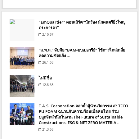
"EmQuartier" คอนเสิร์ต “นักร้อง นักดนตรียิ่งใหญ่
ตระการตา”
2.10.67
“ส.พ.ส.” จับมือ “BAM-บบส.อารีย์” ใช้การไกล่เกลี่ย
ลดความขัดแย้ง ...
26.1.68
ไม่มีชื่อ
12.8.68
T.A.S. Corporation ตอกย้ำผู้นำนวัตกรรม ส่ง TECO
PU FOAM ฉนวนกันความร้อนเพื่อคนไทย ร่วม
ปลูกจิตสำนึกในงาน The Future of Sustainable
Constructions. ESG & NET ZERO MATERIAL
21.3.68