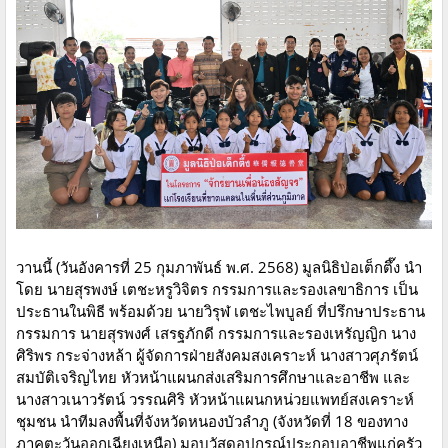
วานนี้ (วันอังคารที่ 25 กุมภาพันธ์ พ.ศ. 2568) มูลนิธิป่อเต็กตึ๊ง นำ
โดย นายสุรพงษ์ เตชะหรูวิจิตร กรรมการและรองเลขาธิการ เป็น
ประธานในพิธี พร้อมด้วย นายวิรุฬ เตชะไพบูลย์ ที่ปรึกษาประธาน
กรรมการ นายสุรพงศ์ เสรฐภักดี กรรมการและรองเหรัญญิก นาง
ศิริพร กระจ่างหล้า ผู้จัดการฝ่ายสังคมสงเคราะห์ นางสาวศุภรัตน์
สมบัติเจริญไทย หัวหน้าแผนกส่งเสริมการศึกษาและอาชีพ และ
นางสาวเนาวรัตน์ วรรณศิริ หัวหน้าแผนกหน่วยแพทย์สงเคราะห์
ชุมชน นำทีมลงพื้นที่จังหวัดหนองบัวลำภู (จังหวัดที่ 18 ของทาง
ภาคตะวันออกเฉียงเหนือ) มอบวัสดุอุปกรณ์ประกอบอาชีพแก่ครัว