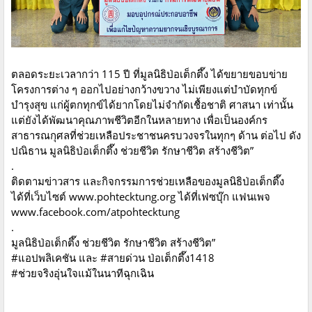
ตลอดระยะเวลากว่า 115 ปี ที่มูลนิธิป่อเต็กตึ๊ง ได้ขยายขอบข่าย
โครงการต่าง ๆ ออกไปอย่างกว้างขวาง ไม่เพียงแต่บำบัดทุกข์
บำรุงสุข แก่ผู้ตกทุกข์ได้ยากโดยไม่จำกัดเชื้อชาติ ศาสนา เท่านั้น
แต่ยังได้พัฒนาคุณภาพชีวิตอีกในหลายทาง เพื่อเป็นองค์กร
สาธารณกุศลที่ช่วยเหลือประชาชนครบวงจรในทุกๆ ด้าน ต่อไป ดัง
ปณิธาน มูลนิธิป่อเต็กตึ๊ง ช่วยชีวิต รักษาชีวิต สร้างชีวิต”
.
ติดตามข่าวสาร และกิจกรรมการช่วยเหลือของมูลนิธิป่อเต็กตึ๊ง
ได้ที่เว็บไซต์ www.pohtecktung.org ได้ที่เฟซบุ๊ก แฟนเพจ
www.facebook.com/atpohtecktung
.
มูลนิธิป่อเต็กตึ๊ง ช่วยชีวิต รักษาชีวิต สร้างชีวิต”
#แอปพลิเคชัน และ #สายด่วน ป่อเต็กตึ๊ง1418
#ช่วยจริงอุ่นใจแม้ในนาทีฉุกเฉิน