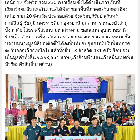
เหนือ 17 จังหวัด รวม 230 ครัวเรือน ซึ่งได้ดำเนินการเป็นที่
เรียบร้อยแล้ว และในขณะได้พิจารณาพื้นที่ภาคตะวันออกเฉียง
เหนือ รวม 20 จังหวัด ประกอบด้วย จังหวัดบุรีรัมย์ สุรินทร์
กาฬสินธุ์ ชัยภูมิ นครราชสีมา อุดรธานี มุกดาหาร หนองบัวลำภู
บึงกาฬ ยโสธร ศรีสะเกษ มหาสารคาม ขอนแก่น อุบลราชธานี
ร้อยเอ็ด อำนาจเจริญ สกลนคร เลย หนองคาย และ นครพนม ซึ่ง
ปัจจุบันทางมูลนิธิป่อเต็กตึ๊งได้ลงพื้นที่มอบอุปกรณ์ฯ ในพื้นที่ภาค
ตะวันออกเฉียงเหนือไปแล้วทั้งสิ้น 18 จังหวัด 431 ครัวเรือน รวม
เป็นมูลค่าทั้งสิ้น 9,598,554 บาท (เก้าล้านห้าแสนเก้าหมื่นแปดพัน
ห้าร้อยห้าสิบสี่บาทถ้วน)