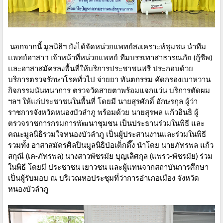
นอกจากนี้ มูลนิธิฯ ยังได้จัดหน่วยแพทย์สงเคราะห์ชุมชน นำทีม
แพทย์อาสาฯ เจ้าหน้าที่หน่วยแพทย์ ทีมบรรเทาสาธารณภัย (กู้ชีพ)
และอาสาสมัครลงพื้นที่ให้บริการประชาชนฟรี ประกอบด้วย
บริการตรวจรักษาโรคทั่วไป จ่ายยา ทันตกรรม คัดกรองเบาหวาน
กิจกรรมนันทนาการ ตรวจวัดสายตาพร้อมแจกแว่น บริการตัดผม
ฯลฯ ให้แก่ประชาชนในพื้นที่ โดยมี นายสุรศักดิ์ อักษรกุล ผู้ว่า
ราชการจังหวัดหนองบัวลำภู พร้อมด้วย นายสุรพล แก้วอินธิ ผู้
ตรวจราชการกรมการพัฒนาชุมชน เป็นประธานร่วมในพิธี และ
คณะมูลนิธิรวมใจหนองบัวลำภู เป็นผู้ประสานงานและร่วมในพิธี
รวมทั้ง อาสาสมัครศิลปินมูลนิธิป่อเต็กตึ๊ง นำโดย นายภัทรพล แก้ว
สกุณี (เค-ภัทรพล) นางสาวพัชรมัย บุญเลิศกุล (แพรว-พัชรมัย) ร่วม
ในพิธี โดยมี ประชาชน เยาวชน และผู้แทนจากสถาบันการศึกษา
เป็นผู้รับมอบ ณ บริเวณหอประชุมที่ว่าการอำเภอเมือง จังหวัด
หนองบัวลำภู