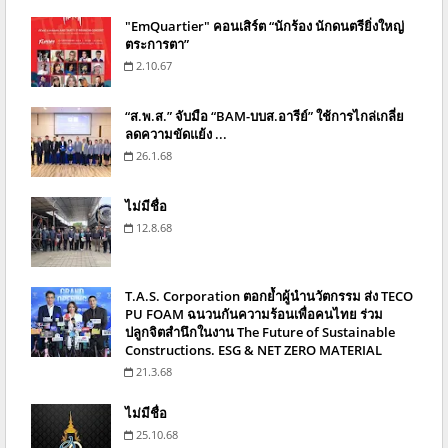
"EmQuartier" คอนเสิร์ต “นักร้อง นักดนตรียิ่งใหญ่
ตระการตา”
2.10.67
“ส.พ.ส.” จับมือ “BAM-บบส.อารีย์” ใช้การไกล่เกลี่ย
ลดความขัดแย้ง ...
26.1.68
ไม่มีชื่อ
12.8.68
T.A.S. Corporation ตอกย้ำผู้นำนวัตกรรม ส่ง TECO
PU FOAM ฉนวนกันความร้อนเพื่อคนไทย ร่วม
ปลูกจิตสำนึกในงาน The Future of Sustainable
Constructions. ESG & NET ZERO MATERIAL
21.3.68
ไม่มีชื่อ
25.10.68