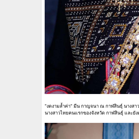
"งดงามล้ำค่า" มีน กาญจนา ณ กาฬสินธุ์ นางสาว
นางสาวไทยคนแรกของจังหวัด กาฬสินธุ์ และยังด