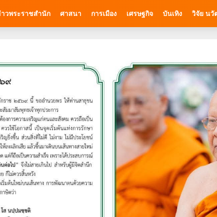
่าวพระราชสำนัก
ศาสนา
การเมือง
เศรษฐกิจ
บันเทิง
วิจัย นว