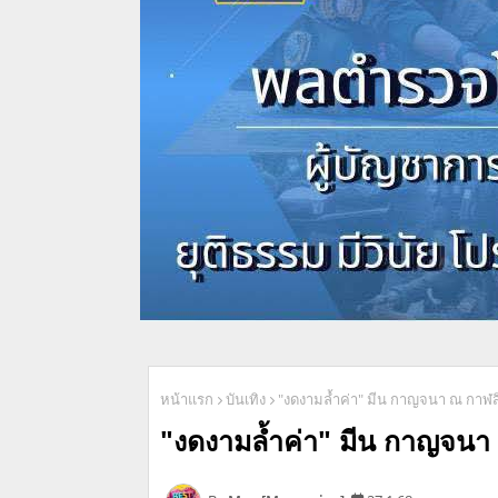
หน้าแรก
บันเทิง
"งดงามล้ำค่า" มีน กาญจนา ณ กาฬสิ
"งดงามล้ำค่า" มีน กาญจนา 