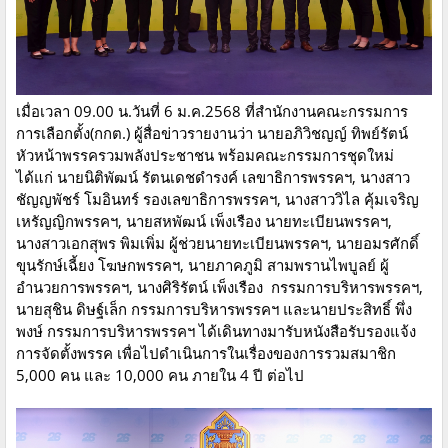
เมื่อเวลา 09.00 น.วันที่ 6 ม.ค.2568 ที่สำนักงานคณะกรรมการ
การเลือกตั้ง(กกต.) ผู้สื่อข่าวรายงานว่า นายอภิวิชญญ์ ทิพย์รัตน์
หัวหน้าพรรครวมพลังประชาชน พร้อมคณะกรรมการชุดใหม่
ได้แก่ นายนิติพัฒน์ รัตนเดชดำรงค์ เลขาธิการพรรคฯ, นางสาว
ชัญญพัชร์ โมอินทร์ รองเลขาธิการพรรคฯ, นางสาววิไล คุ้มเจริญ
เหรัญญิกพรรคฯ, นายสหพัฒน์ เพ็งเรือง นายทะเบียนพรรคฯ,
นางสาวเอกสุพร พิมเพิ่ม ผู้ช่วยนายทะเบียนพรรคฯ, นายอมรศักดิ์
ขุนรักษ์เฉี้ยง โฆษกพรรคฯ, นายภาคภูมิ สามพรานไพบูลย์ ผู้
อำนวยการพรรคฯ, นางศิริรัตน์ เพ็งเรือง กรรมการบริหารพรรคฯ,
นายสุชิน ดิษฐ์เล็ก กรรมการบริหารพรรคฯ และนายประสิทธิ์ พึ่ง
พงษ์ กรรมการบริหารพรรคฯ ได้เดินทางมารับหนังสือรับรองแจ้ง
การจัดตั้งพรรค เพื่อไปดำเนินการในเรื่องของการรวมสมาชิก
5,000 คน และ 10,000 คน ภายใน 4 ปี ต่อไป