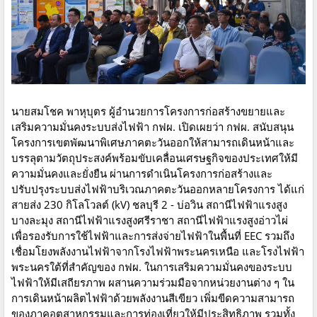
นายสมโชค พาหุบุตร ผู้อำนวยการโครงการก่อสร้างขยายและ
เสริมความมั่นคงระบบส่งไฟฟ้า กฟผ. เปิดเผยว่า กฟผ. สนับสนุน
โครงการเขตพัฒนาพิเศษภาคตะวันออกให้สามารถเดินหน้าและ
บรรลุตามวัตถุประสงค์พร้อมขับเคลื่อนเศรษฐกิจของประเทศให้มี
ความมั่นคงและยั่งยืน ผ่านการดำเนินโครงการก่อสร้างและ
ปรับปรุงระบบส่งไฟฟ้าบริเวณภาคตะวันออกหลายโครงการ ได้แก่
สายส่ง 230 กิโลโวลต์ (kV) ชลบุรี 2 - บ่อวิน สถานีไฟฟ้าแรงสูง
บางละมุง สถานีไฟฟ้าแรงสูงศรีราชา สถานีไฟฟ้าแรงสูงอ่าวไผ่
เพื่อรองรับการใช้ไฟฟ้าและการส่งจ่ายไฟฟ้าในพื้นที่ EEC รวมถึง
เชื่อมโยงพลังงานไฟฟ้าจากโรงไฟฟ้าพระนครเหนือ และโรงไฟฟ้า
พระนครใต้ที่สำคัญของ กฟผ. ในการเสริมความมั่นคงของระบบ
ไฟฟ้าให้มีเสถียรภาพ ผสานความร่วมมือจากหน่วยงานต่าง ๆ ใน
การเดินหน้าผลิตไฟฟ้าด้วยพลังงานสีเขียว เพิ่มขีดความสามารถ
ของภาคอุตสาหกรรมและการท่องเที่ยวให้มีประสิทธิภาพ รวมทั้ง