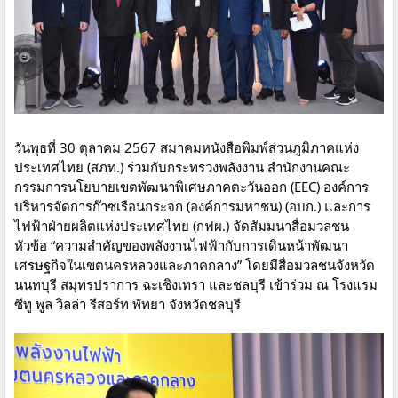
วันพุธที่ 30 ตุลาคม 2567 สมาคมหนังสือพิมพ์ส่วนภูมิภาคแห่ง
ประเทศไทย (สภท.) ร่วมกับกระทรวงพลังงาน สำนักงานคณะ
กรรมการนโยบายเขตพัฒนาพิเศษภาคตะวันออก (EEC) องค์การ
บริหารจัดการก๊าซเรือนกระจก (องค์การมหาชน) (อบก.) และการ
ไฟฟ้าฝ่ายผลิตแห่งประเทศไทย (กฟผ.) จัดสัมมนาสื่อมวลชน
หัวข้อ “ความสำคัญของพลังงานไฟฟ้ากับการเดินหน้าพัฒนา
เศรษฐกิจในเขตนครหลวงและภาคกลาง” โดยมีสื่อมวลชนจังหวัด
นนทบุรี สมุทรปราการ ฉะเชิงเทรา และชลบุรี เข้าร่วม ณ โรงแรม
ซีทู พูล วิลล่า รีสอร์ท พัทยา จังหวัดชลบุรี