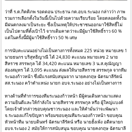
ว่าที่ ร.ต.กิตติภพ รอดดอน ประธาน กต.อบจ.ระนอง กล่าวว่า ภาพ
รวมการเลือกตั้งในวันนี้เป็นไปด้วยความเรียบร้อย โดยตลอดทั้งวัน
มีฝนตกลงมาเป็นระยะ ซึ่งเป็นเหตุให้ประชาชนออกมาใช้สิทธิ์ไม่
เป็นไปตามที่ตั้งเป้าไว้ จากเดิมคาดว่าจะมีผู้มาใช้สิทธิ์ราว 60 %
แต่ในครั้งนี้มีผู้มาใช้สิทธิ์ราว 50 % เศษ
การนับคะแนนอย่างไม่เป็นทางการทั้งหมด 225 หน่วย หมายเลข 1
นายธนกร บริสุทธิญาณี ได้ 24,830 คะแนน หมายเลข 2 นาย
สีหราช สรรพกุล ได้ 34,420 คะแนน หมายเลข 3 น.ส.คุณัญญา
ส่องสมุทร ได้ 3,095 คะแนน ส่งผลให้นายสีหราช สรรพกุล จากทีม
ระนองก้าวหน้า ซึ่งมีแรงสนับสนุนจาก นายคงกฤษ ฉัตรมาลีรัตน์
สส.ระนอง คว้าตำแหน่ง นายก อบจ.ระนอง อย่างไม่เป็นทางการ
ทางด้านที่ทำการของทีมระนองก้าวหน้า มีผู้คนเดินทางมาแสดง
ความยินดีและให้กำลังใจ นายสีหราช สรรพกุล หรือ ผู้ใหญ่แบงค์
โดยเจ้าตัวกล่าวขอบคุณชาวระนอง และให้คำมั่นว่าจะพัฒนา
จ.ระนองแก้ไขปัญหา พร้อมขอบคุณทีมระนองก้าวหน้า ขอบคุณ
หัวหน้าทีม นายบดินทร์ ฉัตรมาลีรัตน์ หรือ นายฮั้งเพ้ง อดีตนายก
อบจ.ระนอง 2 สมัยให้การสนับสนุน ขอบคุณ นายคงกฤษ ฉัตรมาลี