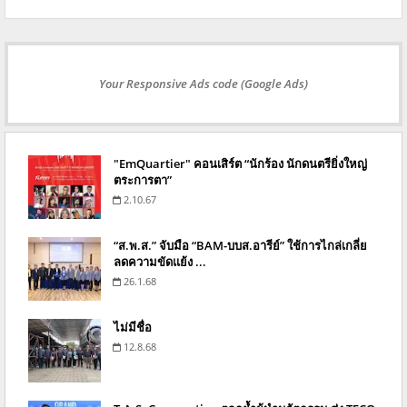
Your Responsive Ads code (Google Ads)
"EmQuartier" คอนเสิร์ต “นักร้อง นักดนตรียิ่งใหญ่
ตระการตา”
2.10.67
“ส.พ.ส.” จับมือ “BAM-บบส.อารีย์” ใช้การไกล่เกลี่ย
ลดความขัดแย้ง ...
26.1.68
ไม่มีชื่อ
12.8.68