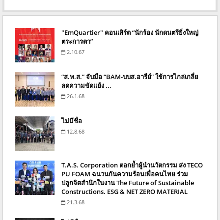
"EmQuartier" คอนเสิร์ต “นักร้อง นักดนตรียิ่งใหญ่
ตระการตา”
2.10.67
“ส.พ.ส.” จับมือ “BAM-บบส.อารีย์” ใช้การไกล่เกลี่ย
ลดความขัดแย้ง ...
26.1.68
ไม่มีชื่อ
12.8.68
T.A.S. Corporation ตอกย้ำผู้นำนวัตกรรม ส่ง TECO
PU FOAM ฉนวนกันความร้อนเพื่อคนไทย ร่วม
ปลูกจิตสำนึกในงาน The Future of Sustainable
Constructions. ESG & NET ZERO MATERIAL
21.3.68