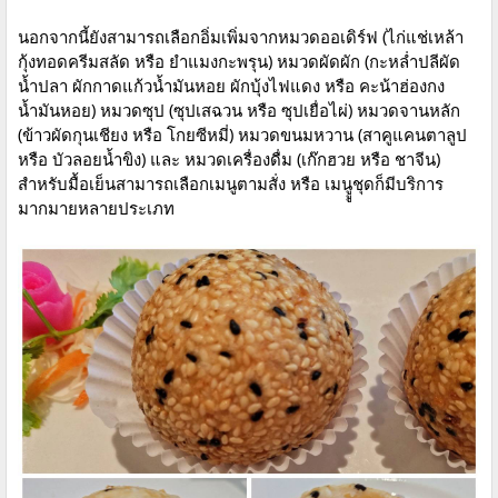
นอกจากนี้ยังสามารถเลือกอิ่มเพิ่มจากหมวดออเดิร์ฟ (ไก่แช่เหล้า
กุ้งทอดครีมสลัด หรือ ยำแมงกะพรุน) หมวดผัดผัก (กะหล่ำปลีผัด
น้ำปลา ผักกาดแก้วน้ำมันหอย ผักบุ้งไฟแดง หรือ คะน้าฮ่องกง
น้ำมันหอย) หมวดซุป (ซุปเสฉวน หรือ ซุปเยื่อไผ่) หมวดจานหลัก
(ข้าวผัดกุนเชียง หรือ โกยซีหมี่) หมวดขนมหวาน (สาคูแคนตาลูป
หรือ บัวลอยน้ำขิง) และ หมวดเครื่องดื่ม (เก๊กฮวย หรือ ชาจีน)
สำหรับมื้อเย็นสามารถเลือกเมนูตามสั่ง หรือ เมนูููชุดก็มีบริการ
มากมายหลายประเภท