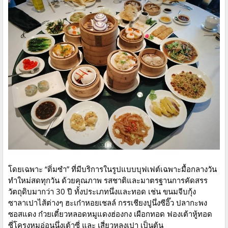
โดยเฉพาะ “ติ่มซำ” ที่มีบริการในรูปแบบบุฟเฟต์เฉพาะมื้อกลางวัน
ทำใหม่สดทุกวัน ด้วยคุณภาพ รสชาติและมาตรฐานการคัดสรร
วัตถุดิบมากว่า 30 ปี ทั้งประเภทนึ่งและทอด เช่น ขนมจีบกุ้ง
ซาลาเปาไส้ต่างๆ ฮะเก๋าหอยเชลล์ กรรเชียงปูนึ่งซีอิ๊ว ปลากะพง
ซอสแดง ก๋วยเตี๋ยวหลอดหมูแดงฮ่องกง เผือกทอด ฟองเต้าหู้ทอด
ซี่โครงหมูอ่อนนึ่งเต้าซี่ และ เสี่ยวหลงเปา เป็นต้น