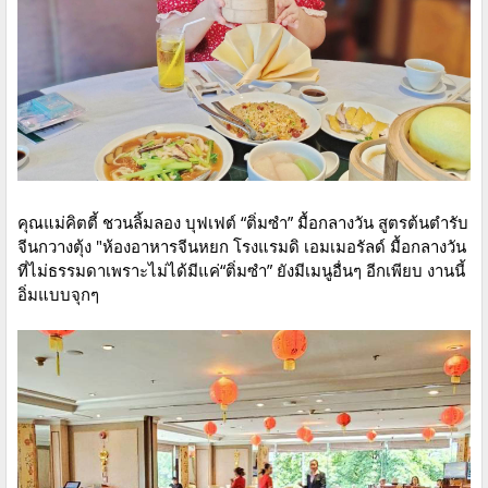
คุณแม่คิตตี้ ชวนลิ้มลอง บุฟเฟต์ “ติ่มซำ” มื้อกลางวัน สูตรต้นตำรับ
จีนกวางตุ้ง "ห้องอาหารจีนหยก โรงแรมดิ เอมเมอรัลด์ มื้อกลางวัน
ที่ไม่ธรรมดาเพราะไม่ได้มีแค่“ติ่มซำ” ยังมีเมนูอื่นๆ อีกเพียบ งานนี้
อิ่มแบบจุกๆ