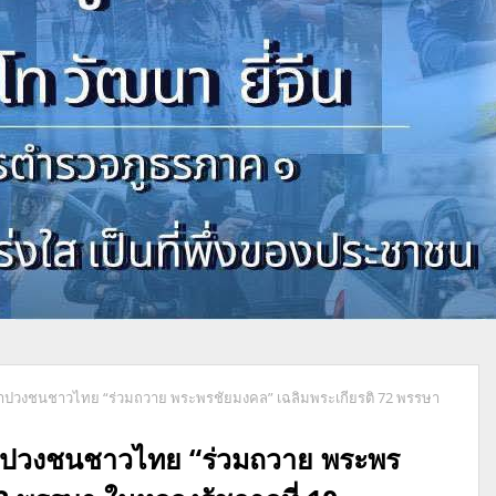
 นำปวงชนชาวไทย “ร่วมถวาย พระพรชัยมงคล” เฉลิมพระเกียรติ 72 พรรษา
นำปวงชนชาวไทย “ร่วมถวาย พระพร