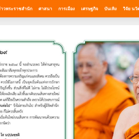
่าวพระราชสำนัก
ศาสนา
การเมือง
เศรษฐกิจ
บันเทิง
วิจัย นว