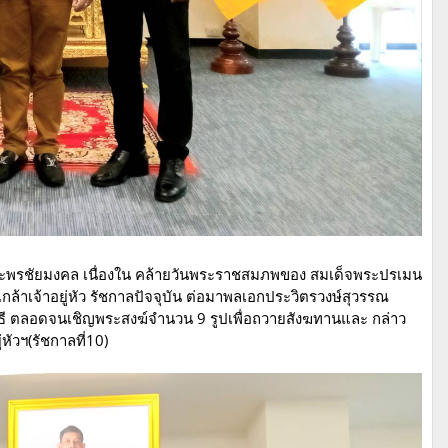
พระพรชัยมงคล เนื่องใน คล้ายวันพระราชสมภพของ สมเด็จพระปรเมน
ล้าเจ้าอยู่หัว รัชกาลปัจจุบัน ต่อมาพลเอกประวิตรวงษ์สุวรรณ
ิธี ตลอดจนเชิญพระสงฆ์จำนวน 9 รูปเพื่อถวายสังฆทานและ กล่าว
ัวฯ(รัชกาลที่10)