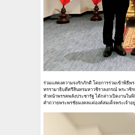
ร่วมแสดงความจงรักภักดี โดยการร่วมเข้าพิธี
ทรรามาธิบดีศรีสินทรมหาวชิราลงกรณ์ พระวชิรเก
หัวหน้าพรรคพลังประชารัฐ ได้กล่าวเปิดงานในพ
คำถวายพระพรชัยมงคลแด่องค์สมเด็จพระเจ้าอยู่ห