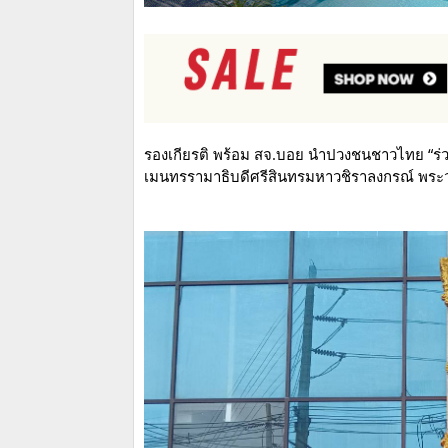
รองเกียรติ พร้อม สจ.บอย นำปวงชนชาวไทย “ร่
เมนทรรามาธิบดีศรีสินทรมหาวชิราลงกรณ์ พระวชิร