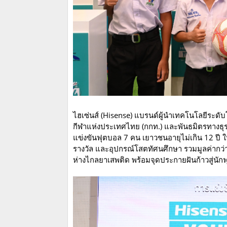
ไฮเซ่นส์ (Hisense) แบรนด์ผู้นำเทคโนโลยีระดั
กีฬาแห่งประเทศไทย (กกท.) และพันธมิตรทาง
แข่งขันฟุตบอล 7 คน เยาวชนอายุไม่เกิน 12 ปี 
รางวัล และอุปกรณ์โสตทัศนศึกษา รวมมูลค่ากว่า
ห่างไกลยาเสพติด พร้อมจุดประกายฝันก้าวสู่นั