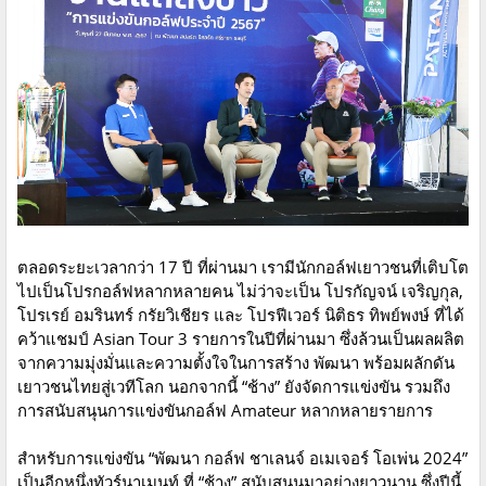
ตลอดระยะเวลากว่า 17 ปี ที่ผ่านมา เรามีนักกอล์ฟเยาวชนที่เติบโต
ไปเป็นโปรกอล์ฟหลากหลายคน ไม่ว่าจะเป็น โปรกัญจน์ เจริญกุล,
โปรเรย์ อมรินทร์ กรัยวิเชียร และ โปรฟีเวอร์ นิติธร ทิพย์พงษ์ ที่ได้
คว้าแชมป์ Asian Tour 3 รายการในปีที่ผ่านมา ซึ่งล้วนเป็นผลผลิต
จากความมุ่งมั่นและความตั้งใจในการสร้าง พัฒนา พร้อมผลักดัน
เยาวชนไทยสู่เวทีโลก นอกจากนี้ “ช้าง” ยังจัดการแข่งขัน รวมถึง
การสนับสนุนการแข่งขันกอล์ฟ Amateur หลากหลายรายการ
สำหรับการแข่งขัน “พัฒนา กอล์ฟ ชาเลนจ์ อเมเจอร์ โอเพ่น 2024”
เป็นอีกหนึ่งทัวร์นาเมนท์ ที่ “ช้าง” สนับสนุนมาอย่างยาวนาน ซึ่งปีนี้