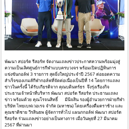
พัฒนา สปอร์ต รีสอร์ท จัดงานแถลงข่าวประกาศความพร้อมมุ่งสู่
ความเป็นเลิศศูนย์การกีฬาแบบครบวงจร พร้อมเปิดปฏิทินการ
แข่งขันกอล์ฟ 3 รายการ สุดยิ่งใหญ่ประจำปี 2567 ต่อยอดความ
สำเร็จของเกมส์กีฬากอล์ฟที่จัดต่อเนื่องเป็นปีที่ 14 โดยการแถลง
ข่าวในครั้งนี้ ได้รับเกียรติจาก คุณบดินทร์ธร จึงรุ่งเรืองกิจ
ประธานเจ้าหน้าที่บริหาร พัฒนา สปอร์ต รีสอร์ท ประธานแถลง
ข่าว พร้อมด้วย คุณโรจนสิทธิ์ มีนิจสิน รองผู้อำนวยการฝ่ายกีฬา
บริษัท ไทยเบฟเวอเรจ จำกัด (มหาชน) โดยเครื่องดื่มตราช้าง และ
คุณชาติชาย วีรสินธพ ผู้จัดการทั่วไป แผนกกอล์ฟ พัฒนา สปอร์ต
รีสอร์ท ร่วมแถลงข่าวอย่างเป็นทางการ เมื่อวันพุธที่ 27 มีนาคม
2567 ที่ผ่านมา