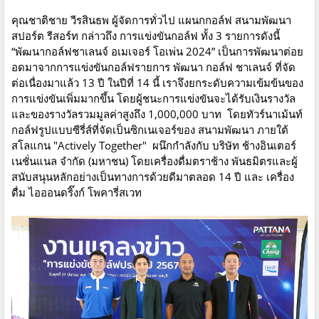
คุณชาติชาย วีรสินธพ ผู้จัดการทั่วไป แผนกกอล์ฟ สนามพัฒนา
สปอร์ต รีสอร์ท กล่าวถึง การแข่งขันกอล์ฟ ทั้ง 3 รายการดังนี้
“พัฒนากอล์ฟชาเลนจ์ อเมเจอร์ โอเพ่น 2024” เป็นการพัฒนาต่อย
อดมาจากการแข่งขันกอล์ฟรายการ พัฒนา กอล์ฟ ชาเลนจ์ ที่จัด
ต่อเนื่องมาแล้ว 13 ปี ในปีที่ 14 นี้ เราจึงยกระดับความเข้มข้นของ
การแข่งขันเพิ่มมากขึ้น โดยผู้ชนะการแข่งขันจะได้รับเงินรางวัล
และของรางวัลรวมมูลค่าสูงถึง 1,000,000 บาท โดยทัวร์นาเม้นท์
กอล์ฟรูปแบบซีรี่ส์ที่จัดเป็นซิกเนเจอร์ของ สนามพัฒนา ภายใต้
สโลแกน "Actively Together" ผนึกกำลังกับ บริษัท ช้างอินเตอร์
เนชั่นแนล จำกัด (มหาชน) โดยเครื่องดื่มตราช้าง พันธมิตรและผู้
สนับสนุนหลักอย่างเป็นทางการด้วยดีมาตลอด 14 ปี และ เครื่อง
ดื่ม ไอออนดริ๊งก์ โพคารี่สเวท