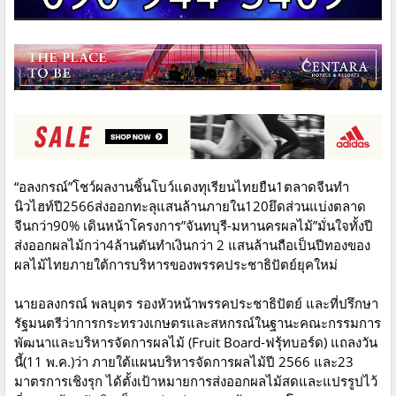
“อลงกรณ์”โชว์ผลงานชิ้นโบว์แดงทุเรียนไทยยืน1ตลาดจีนทำ
นิวไฮท์ปี2566ส่งออกทะลุแสนล้านภายใน120ยึดส่วนแบ่งตลาด
จีนกว่า90% เดินหน้าโครงการ”จันทบุรี-มหานครผลไม้”มั่นใจทั้งปี
ส่งออกผลไม้กว่า4ล้านตันทำเงินกว่า 2 แสนล้านถือเป็นปีทองของ
ผลไม้ไทยภายใต้การบริหารของพรรคประชาธิปัตย์ยุคใหม่
นายอลงกรณ์ พลบุตร รองหัวหน้าพรรคประชาธิปัตย์ และที่ปรึกษา
รัฐมนตรีว่าการกระทรวงเกษตรและสหกรณ์ในฐานะคณะกรรมการ
พัฒนาและบริหารจัดการผลไม้ (Fruit Board-ฟรุ้ทบอร์ด) แถลงวัน
นี้(11 พ.ค.)ว่า ภายใต้แผนบริหารจัดการผลไม้ปี 2566 และ23
มาตรการเชิงรุก ได้ตั้งเป้าหมายการส่งออกผลไม้สดและแปรรูปไว้