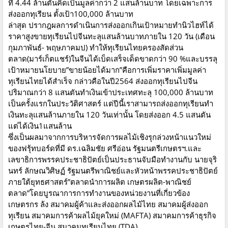
ที่ 4.44 ล้านตันคิดเป็นมูลค่ากว่า 2 แสนล้านบาท โดยเฉพาะการ
ส่งออกทุเรียน ตั้งเป้า100,000 ล้านบาท
ล่าสุด ปรากฎผลการดำเนินการส่งออกเกินเป้าหมายทำนิวไฮท์ได้
ราคาสูงขายทุเรียนไปจีนทะลุแสนล้านบาทภายใน 120 วัน (เดือน
กุมภาพันธ์- พฤษภาคมป) ทำให้ทุเรียนไทยครองสัดส่วน
ตลาด(มาร์เก็ตแชร์)ในจีนได้เบ็ดเสร็จเด็ดขาดกว่า 90 %และบรรลุ
เป้าหมายนโยบาย”ขายน้อยได้มาก”คือการเพิ่มราคาเพิ่มมูลค่า
ทุเรียนไทยได้สำเร็จ กล่าวคือในปี2564 ส่งออกทุเรียนไปจีน
ปริมาณกว่า 8 แสนตันทำเงินเข้าประเทศทะลุ 100,000 ล้านบาท
เป็นครั้งแรกในประวัติศาสตร์ แต่ปีนี้เราสามารถส่งออกทุเรียนทำ
เงินทะลุแสนล้านภายใน 120 วันเท่านั้น โดยส่งออก 4.5 แสนตัน
แต่ได้เงิน1แสนล้าน
ซึ่งเป็นผลมาจากการบริหารจัดการผลไม้เชิงรุกล่วงหน้าแนวใหม่
ของฟรุ้ทบอร์ดที่มี ดร.เฉลิมชัย ศรีอ่อน รัฐมนตรีเกษตรฯ.และ
เลขาธิการพรรคประชาธิปัตย์เป็นประธานจับมือทำงานกับ นายจุริ
นทร์ ลักษณวิศิษฏ์ รัฐมนตรีพาณิชย์และหัวหน้าพรรคประชาธิปัตย์
ภายใต้ยุทธศาสตร์”ตลาดนำการผลิต เกษตรผลิต-พาณิชย์
ตลาด”โดยบูรณาการการทำงานของหน่วยงานที่เกี่ยวข้อง
เกษตรกร ล้ง สมาคมผู้ค้าและส่งออกผลไม้ไทย สมาคมผู้ส่งออก
ทุเรียน สมาคมการค้าผลไม้ยุคใหม่ (MAFTA) สมาคมการค้าธุรกิจ
เกษตรไทย-จีน สมาคมทุเรียนไทย (TDA)