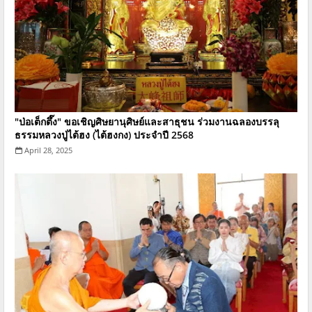
"ป่อเต็กตึ๊ง" ขอเชิญศิษยานุศิษย์และสาธุชน ร่วมงานฉลองบรรลุ
ธรรมหลวงปู่ไต้ฮง (ไต้ฮงกง) ประจำปี 2568
April 28, 2025