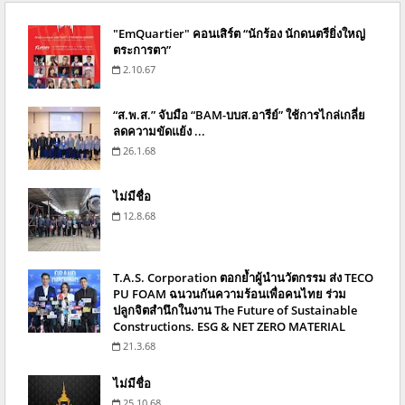
"EmQuartier" คอนเสิร์ต “นักร้อง นักดนตรียิ่งใหญ่
ตระการตา”
2.10.67
“ส.พ.ส.” จับมือ “BAM-บบส.อารีย์” ใช้การไกล่เกลี่ย
ลดความขัดแย้ง ...
26.1.68
ไม่มีชื่อ
12.8.68
T.A.S. Corporation ตอกย้ำผู้นำนวัตกรรม ส่ง TECO
PU FOAM ฉนวนกันความร้อนเพื่อคนไทย ร่วม
ปลูกจิตสำนึกในงาน The Future of Sustainable
Constructions. ESG & NET ZERO MATERIAL
21.3.68
ไม่มีชื่อ
25.10.68