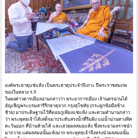
องค์พระธาตุแช่แห้ง เป็นพระธาตุประจำปีเถาะ ปีพระราชสมภพ
ของในหลวง ร.9
ในพงศาวดารเมืองน่านกล่าวว่า พระยาการเมือง เจ้านครน่านได้
อัญเชิญพระบรมสารีริกธาตุจาก กรุงสุโขทัย (กระดูกข้อมือข้าง
ซ้าย) มาประดิษฐานไว้ที่ดอยภูเพียงแช่แห้ง และตามตำนานกล่าว
ว่า พระพุทธเจ้าได้เสด็จมาประทับสรงน้ำที่ริมฝั่ง แม่น้ำน่านทางทิศ
ตะวันออก ที่บ้านห้วยไค้ และเสวยผลสมอแห้ง ซึ่งพระยามลราชนำ
มาถวาย แต่ผลสมอนั้นแห้งมาก พระพุทธเจ้าจึงทรงนำผลสมอนั้น