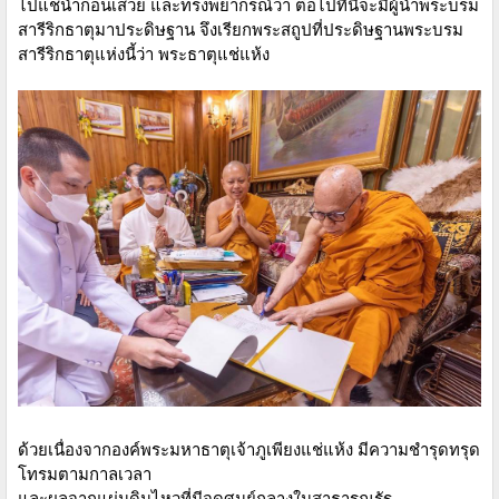
ไปแช่น้ำก่อนเสวย และทรงพยากรณ์ว่า ต่อไปที่นี่จะมีผู้นำพระบรม
สารีริกธาตุมาประดิษฐาน จึงเรียกพระสถูปที่ประดิษฐานพระบรม
สารีริกธาตุแห่งนี้ว่า พระธาตุแช่แห้ง
ด้วยเนื่องจากองค์พระมหาธาตุเจ้าภูเพียงแช่แห้ง มีความชำรุดทรุด
โทรมตามกาลเวลา
และผลจากแผ่นดินไหวที่มีจุดศูนย์กลางในสาธารณรัฐ