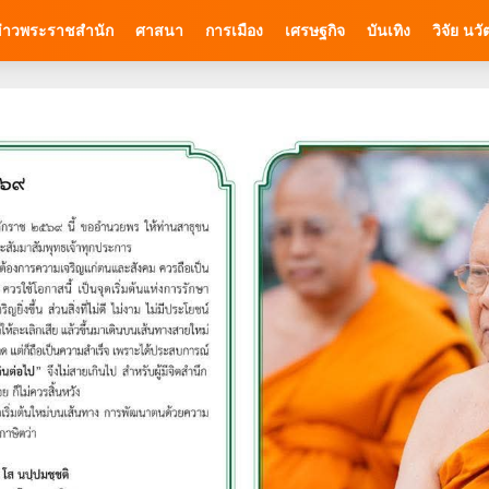
่าวพระราชสำนัก
ศาสนา
การเมือง
เศรษฐกิจ
บันเทิง
วิจัย นว