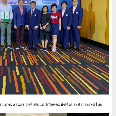
์ค กรุงเทพมหานคร วอชิงตันแอปเปิลคอมมิชชั่นประจำประเทศไทย