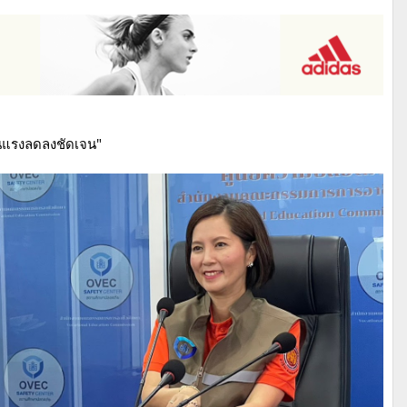
รุนแรงลดลงชัดเจน"