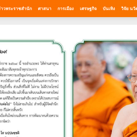
่าวพระราชสำนัก
ศาสนา
การเมือง
เศรษฐกิจ
บันเทิง
วิจัย นว